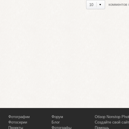
комментов н
10
Фотографии
Форум
Обзор Nonstop Pho
Фотосерии
Блог
Создайте свой сай
Проекты
Фотографы
Помощь