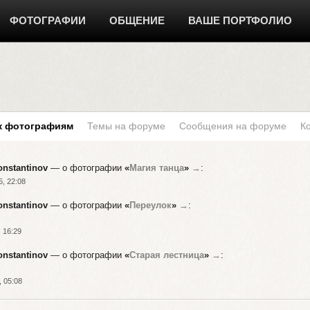
ФОТОГРАФИИ
ОБЩЕНИЕ
ВАШЕ ПОРТФОЛИО
к фотографиям
Темы на форуме
Сообщения на форуме
К
onstantinov
— о фотографии
«
Магия танца
»
→
:
5, 22:08
onstantinov
— о фотографии
«
Переулок
»
→
:
 16:29
onstantinov
— о фотографии
«
Старая лестница
»
→
:
, 05:08