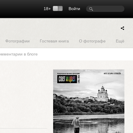
18+
Войти
Фотографии
Гостевая книга
О фотографе
Ещё
омментарии в блоге