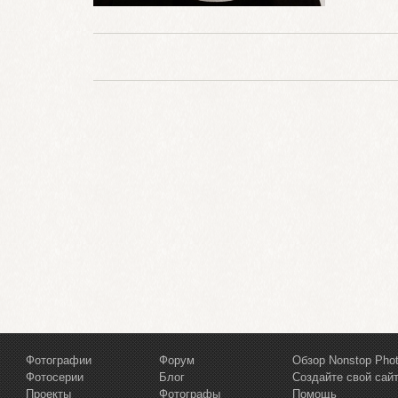
Фотографии
Форум
Обзор Nonstop Pho
Фотосерии
Блог
Создайте свой сай
Проекты
Фотографы
Помощь