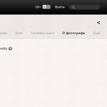
18+
Войти
нное
Блог
Гостевая книга
О фотографе
Ещё
графу