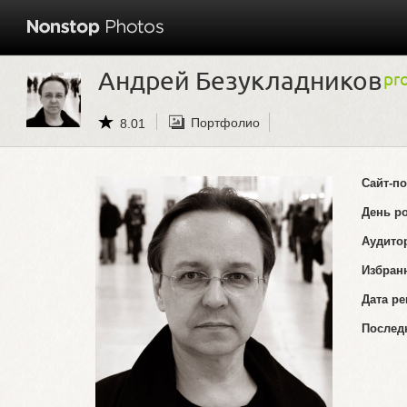
Андрей Безукладников
Портфолио
8.01
Сайт-п
День р
Аудито
Избран
Дата ре
Послед