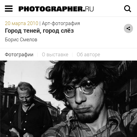
Execution time 1.305235 sec
20 марта 2010
|
Арт-фотография
Город теней, город слёз
Борис Смелов
Фотографии
|
О выставке
|
Об авторе