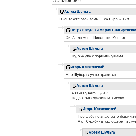
А с Шубертом?)
Артём Шульга
В контексте этой темы — со Скрябиным
Петр Лебедев и Мария Снигиревска
Ой! А для меня Шопен, шо Моцарт.
Артём Шульга
Ну, оба два с парными ушами
Игорь Юнаковский
Мне Шуберт лучше нравится.
Артём Шульга
А какая у него шуба?
Недоверяю мужчинам в мехах
Игорь Юнаковский
Про шубу не знаю, зато фамилия п
А от Скрябина горло дерёт и скул
Артём Шульга