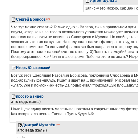
Артём Шульга
Записку это можно. Как Ван Г
Сергей Борисов
Что тут можно сказать? Только одно : - Валера, ты на правильном пу
опусы, которые из-за твоего похвального упрямства можно уже называ
наезжая на ни в чем не повинных Слюсарева и Мухина. Но вообще то сл
чехвостить только на кухнях. На полунамек насчет флюгера отвечу, что
нонконформистов. То есть мой флажок как был направлен в сторону анде
Поэтому этот намек на свой счет не отношу. 3)Попытка самоубийства то
беспроигрышное. Как Чечня в свое время. Тебе ли этого не знать? Иск
Игорь Юнаковский
Вот уж этот Щеколдин! Разозлил Борисова, поклонники Слюсарева и М
подкараулить где-нибудь. Ищет и ищет на ... приключений. Рисовал бы 
-благо, уже и поклонники есть- да подыскивал "подходящую площадку"
просто Бэндер
а то ведь жаль )
Надо Щеколдину писать маленькие новеллы о современных ему фотог
Как говаривала некто сЕлена: «Пусть будет!»©
Дмитрий Музалёв
а то ведь жаль )
лайк