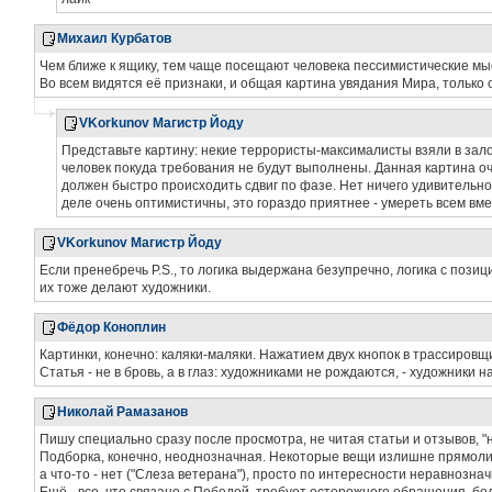
Михаил Курбатов
Чем ближе к ящику, тем чаще посещают человека пессимистические мыс
Во всем видятся её признаки, и общая картина увядания Мира, только 
VKorkunov Магистр Йоду
Представьте картину: некие террористы-максималисты взяли в зало
человек покуда требования не будут выполнены. Данная картина оч
должен быстро происходить сдвиг по фазе. Нет ничего удивительно
деле очень оптимистичны, это гораздо приятнее - умереть всем вме
VKorkunov Магистр Йоду
Если пренебречь P.S., то логика выдержана безупречно, логика с позиц
их тоже делают художники.
Фёдор Коноплин
Картинки, конечно: каляки-маляки. Нажатием двух кнопок в трассировщ
Статья - не в бровь, а в глаз: художниками не рождаются, - художники 
Николай Рамазанов
Пишу специально сразу после просмотра, не читая статьи и отзывов, "н
Подборка, конечно, неоднозначная. Некоторые вещи излишне прямолине
а что-то - нет ("Слеза ветерана"), просто по интересности неравнознач