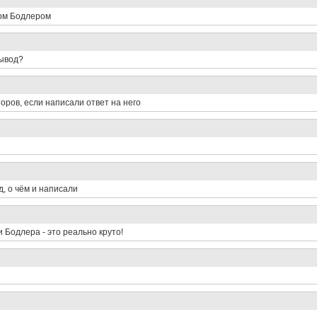
том Бодлером
вывод?
оров, если написали ответ на него
, о чём и написали
и Бодлера - это реально круто!