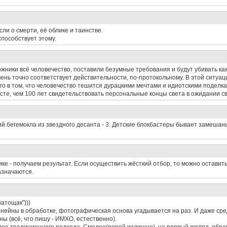
ли о смерти, её облике и таинстве.
способствует этому.
жники всё человечество, поставили безумные требования и будут убивать ка
ень точно соответствует действительности, по-протокольному. В этой ситуац
го в том, что человечество тешится дурацкими мечтами и идиотскими поделк
сте, чем 100 лет свидетельствовать персональные концы света в ожидании св
ий бегемокла из звездного десанта - 3. Детские блокбастеры бывает замешаны
ике - получаем результат. Если осуществить жёсткий отбор, то можно оставит
назначаются.
атощак")))
йны в обработке, фотографическая основа угадывается на раз. И даже среди 
ны (всё, что пишу - ИМХО, естественно).