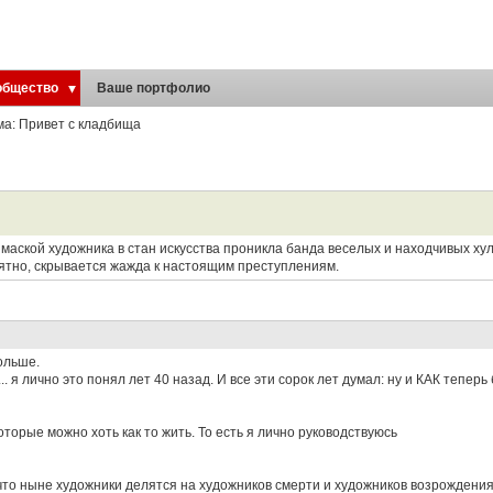
общество
Ваше портфолио
ма: Привет с кладбища
д маской художника в стан искусства проникла банда веселых и находчивых ху
ятно, скрывается жажда к настоящим преступлениям.
ольше.
.. я лично это понял лет 40 назад. И все эти сорок лет думал: ну и КАК теперь
оторые можно хоть как то жить. То есть я лично руководствуюсь
 что ныне художники делятся на художников смерти и художников возрождения