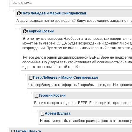
последним...
Петр Лебедев и Мария Снигиревская
А вдруг возродятся не все подряд? Вдруг возрождение зависит от то
Георгий Костин
Это не глупые вопросы. Наоборот эти вопросы, как говорится - 
может быть уверен КОГДА будет возрождение и доживет ли он до н
возрождении. При этом не имея никаких гарантий в том, что это 
Тут все дело в одной дисцилированной ВЕРЕ. Вере не подкрепле
соломинка. Но у веры есть свойственная ей особенность: она мо
и достаточно комфортный корабль...
Петр Лебедев и Мария Снигиревская
Что верблюд, что комфортный корабль - все одно. Не пролезт
Георгий Костин
Вот и я говорю все дело в ВЕРЕ. Если верите - пролезет, е
Артём Шульга
Иголка может быть любого размера [соответственно у
Артём Шульга