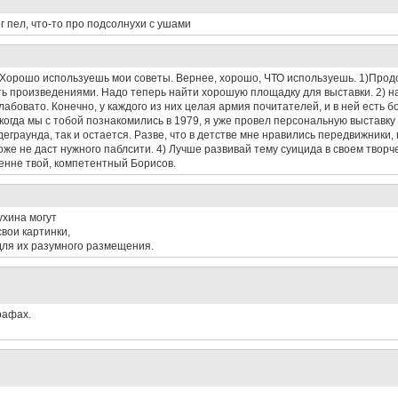
ог пел, что-то про подсолнухи c ушами
ти. Хорошо используешь мои советы. Вернее, хорошо, ЧТО используешь. 1)Пр
ть произведениями. Надо теперь найти хорошую площадку для выставки. 2) н
абовато. Конечно, у каждого из них целая армия почитателей, и в ней есть б
 когда мы с тобой познакомились в 1979, я уже провел персональную выставку
граунда, так и остается. Разве, что в детстве мне нравились передвижники, н
же не даст нужного паблсити. 4) Лучше развивай тему суицида в своем творче
ренне твой, компетентный Борисов.
ухина могут
свои картинки,
 для их разумного размещения.
рафах.