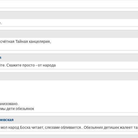
.
есчётная Тайная канцелярия,
я
е. Скажите просто - от народа
анизовано.
о мы дети обезьянок
ревская
е, мол народ Босха читает, слезами обливается.. Обезьяних детишек жалеет та