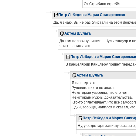
От Скрябина скребёт
Петр Лебедев и Мария Снигиревская
Да, я знаю. Вы не раз блистали на этом форуме
Артём Шульга
Да там половину пишет г. Шульгенгауэр и н
я так.. записываю
Петр Лебедев и Мария Снигиревска
В Канцелярии Канцлеру привет передайт
Артём Шульга
Я на подхвате.
Рулевого никто не знает.
Некоторые уверены, что его нет.
Некоторым нужны доказательства.
Кто-то сплетничает, что всё самоорг
Один, вообще, напился и сказал, чт
Петр Лебедев и Мария Сниги
Ну, у секретаря записку оставьт