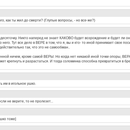
го, как ты жил до смерти? (Глупые вопросы, - но все-же?)
в десяточку. Никто наперед не знает КАКОВО будет возрождение и будет ли он
его. Тут все дело в ВЕРЕ в том, что я, вы и кто- то иной принимает свое пос
действительно так, что это не самообман..
нной ничем, кроме самой ВЕРЫ. Но когда нет никакой иной точки опоры, ВЕРА 
жет крепнуть и разрастаться. И тогда соломинка способна превратиться в бре
ь им в игольное ушко.
сли не верите, то не пролезет...
шко тоже]