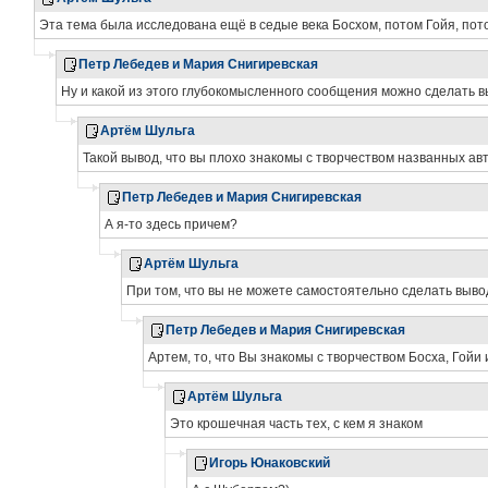
Эта тема была исследована ещё в седые века Босхом, потом Гойя, по
Петр Лебедев и Мария Снигиревская
Ну и какой из этого глубокомысленного сообщения можно сделать 
Артём Шульга
Такой вывод, что вы плохо знакомы с творчеством названных авт
Петр Лебедев и Мария Снигиревская
А я-то здесь причем?
Артём Шульга
При том, что вы не можете самостоятельно сделать вывод
Петр Лебедев и Мария Снигиревская
Артем, то, что Вы знакомы с творчеством Босха, Гойи 
Артём Шульга
Это крошечная часть тех, с кем я знаком
Игорь Юнаковский