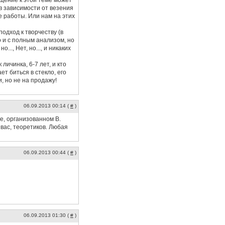
ащение к этой теме может
 в зависимости от везения
е работы. Или нам на этих
подход к творчеству (в
о и с полным анализом, но
.., Нет, но..., и никаких
личинка, 6-7 лет, и кто
ет биться в стекло, его
, но не на продажу!
06.09.2013 00:14 (
#
)
е, организованном В.
 вас, теоретиков. Любая
06.09.2013 00:44 (
#
)
06.09.2013 01:30 (
#
)