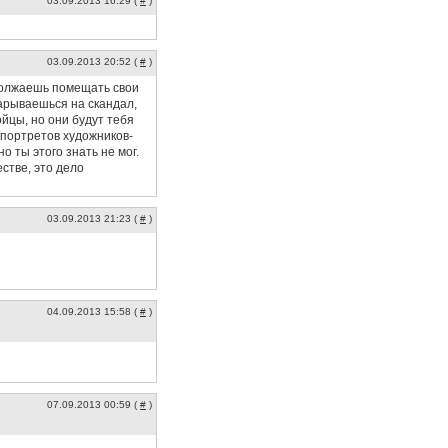
03.09.2013 16:29 (
#
)
03.09.2013 20:52 (
#
)
одолжаешь помещать свои
арываешься на скандал,
ойцы, но они будут тебя
 портретов художников-
о ты этого знать не мог.
стве, это дело
03.09.2013 21:23 (
#
)
04.09.2013 15:58 (
#
)
07.09.2013 00:59 (
#
)