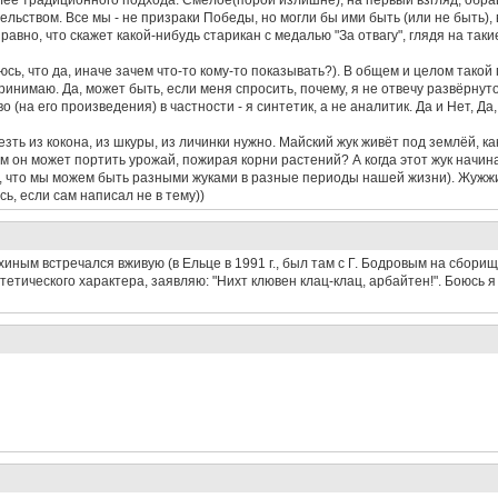
олее традиционного подхода. Смелое(порой излишне), на первый взгляд, обр
ельством. Все мы - не призраки Победы, но могли бы ими быть (или не быть),
авно, что скажет какой-нибудь старикан с медалью "За отвагу", глядя на таки
сь, что да, иначе зачем что-то кому-то показывать?). В общем и целом такой 
инимаю. Да, может быть, если меня спросить, почему, я не отвечу развёрнут
(на его произведения) в частности - я синтетик, а не аналитик. Да и Нет, Да, но.
езть из кокона, из шкуры, из личинки нужно. Майский жук живёт под землёй, как 
ым он может портить урожай, пожирая корни растений? А когда этот жук начина
е, что мы можем быть разными жуками в разные периоды нашей жизни). Жужжи
ь, если сам написал не в тему))
иным встречался вживую (в Ельце в 1991 г., был там с Г. Бодровым на сборищ
нтетического характера, заявляю: "Нихт клювен клац-клац, арбайтен!". Боюсь я