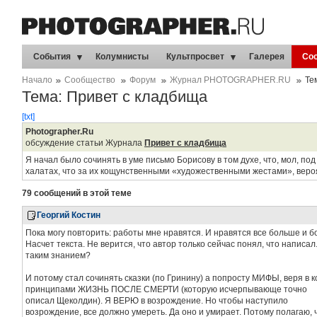
События
Колумнисты
Культпросвет
Галерея
Со
Начало
Сообщество
Форум
Журнал PHOTOGRAPHER.RU
Те
Тема: Привет с кладбища
[txt]
Photographer.Ru
обсуждение статьи Журнала
Привет с кладбища
Я начал было сочинять в уме письмо Борисову в том духе, что, мол, по
халатах, что за их кощунственными «художественными жестами», веро
79 сообщений в этой теме
Георгий Костин
Пока могу повторить: работы мне нравятся. И нравятся все больше и б
Насчет текста. Не верится, что автор только сейчас понял, что написал.
таким знанием?
И потому стал сочинять сказки (по Гринину) а попросту МИФЫ, веря в к
принципами ЖИЗНЬ ПОСЛЕ СМЕРТИ (которую исчерпывающе точно
описал Щеколдин). Я ВЕРЮ в возрождение. Но чтобы наступило
возрождение, все должно умереть. Да оно и умирает. Потому полагаю,