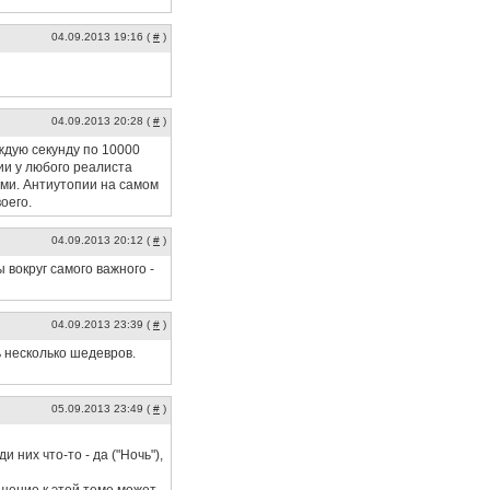
04.09.2013 19:16 (
#
)
04.09.2013 20:28 (
#
)
ждую секунду по 10000
ии у любого реалиста
ами. Антиутопии на самом
оего.
04.09.2013 20:12 (
#
)
 вокруг самого важного -
04.09.2013 23:39 (
#
)
ь несколько шедевров.
05.09.2013 23:49 (
#
)
них что-то - да ("Ночь"),