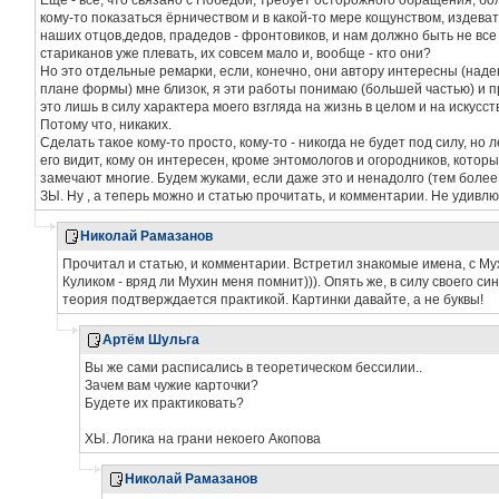
Ещё - все, что связано с Победой, требует осторожного обращения, б
кому-то показаться ёрничеством и в какой-то мере кощунством, издеват
наших отцов,дедов, прадедов - фронтовиков, и нам должно быть не все р
стариканов уже плевать, их совсем мало и, вообще - кто они?
Но это отдельные ремарки, если, конечно, они автору интересны (надею
плане формы) мне близок, я эти работы понимаю (большей частью) и пр
это лишь в силу характера моего взгляда на жизнь в целом и на искусство 
Потому что, никаких.
Сделать такое кому-то просто, кому-то - никогда не будет под силу, но л
его видит, кому он интересен, кроме энтомологов и огородников, котор
замечают многие. Будем жуками, если даже это и ненадолго (тем боле
ЗЫ. Ну , а теперь можно и статью прочитать, и комментарии. Не удивлюс
Николай Рамазанов
Прочитал и статью, и комментарии. Встретил знакомые имена, с Мух
Куликом - вряд ли Мухин меня помнит))). Опять же, в силу своего си
теория подтверждается практикой. Картинки давайте, а не буквы!
Артём Шульга
Вы же сами расписались в теоретическом бессилии..
Зачем вам чужие карточки?
Будете их практиковать?
ХЫ. Логика на грани некоего Акопова
Николай Рамазанов