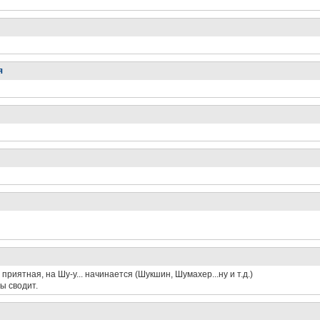
я
риятная, на Шу-у... начинается (Шукшин, Шумахер...ну и т.д.)
ы сводит.