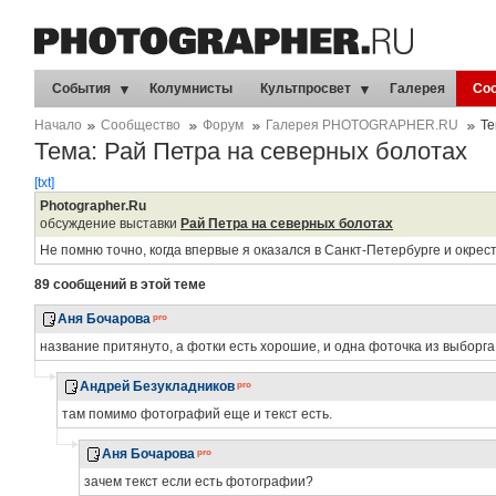
События
Колумнисты
Культпросвет
Галерея
Со
Начало
Сообщество
Форум
Галерея PHOTOGRAPHER.RU
Те
Тема: Рай Петра на северных болотах
[txt]
Photographer.Ru
обсуждение выставки
Рай Петра на северных болотах
Не помню точно, когда впервые я оказался в Санкт-Петербурге и окре
89 сообщений в этой теме
Аня Бочарова
название притянуто, а фотки есть хорошие, и одна фоточка из выборг
Андрей Безукладников
там помимо фотографий еще и текст есть.
Аня Бочарова
зачем текст если есть фотографии?