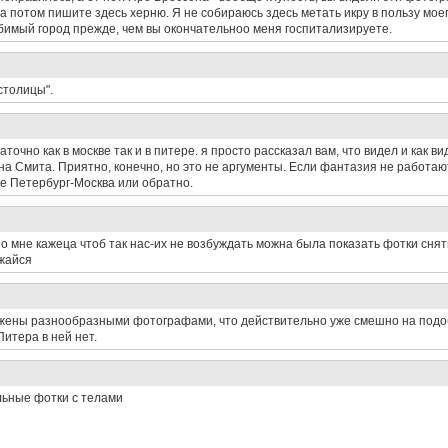
а потом пишите здесь херню. Я не собираюсь здесь метать икру в пользу мое
бимый город прежде, чем вы окончательноо меня госпитализируете.
столицы".
точно как в москве так и в питере. я просто рассказал вам, что видел и как в
на Смита. Приятно, конечно, но это не аргументы. Если фантазия не работаю
де Петербург-Москва или обратно.
но мне кажеца чтоб так нас-их не возбуждать можна была показать фотки снят
ижайся
езжены разнообразными фотографами, что действительно уже смешно на подо
итера в ней нет.
ельные фотки с телами