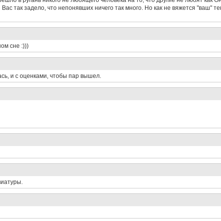
решло в ругань никого не любящего человека на то, что другие не любят как 
 Вас так задело, что непонявших ничего так много. Но как не вяжется "ваш" т
ом сне :)))
сь, и с оценками, чтобы пар вышел.
виатуры.