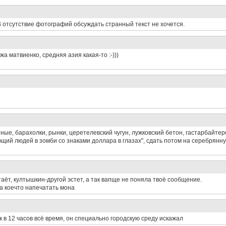
В отсутствие фотографий обсуждать странный текст не хочется.
а матвиенко, средняя азия какая-то :-)))
ьяные, барахолки, рынки, церетелевский чугун, лужковский бетон, гастарбайтер
й людей в зомби со знаками доллара в глазах", сдать потом на серебрянную
стаёт, култышкин-другой эстет, а так вапще не поняла твоё сообщение.
 а коечто напечатать мона
ак в 12 часов всё время, он специально городскую среду искажал