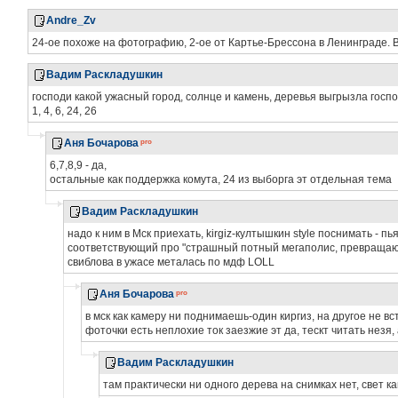
Andre_Zv
24-ое похоже на фотографию, 2-ое от Картье-Брессона в Ленинграде. 
Вадим Раскладушкин
господи какой ужасный город, солнце и камень, деревья выгрызла госпож
1, 4, 6, 24, 26
Аня Бочарова
6,7,8,9 - да,
остальные как поддержка комута, 24 из выборга эт отдельная тема
Вадим Раскладушкин
надо к ним в Мск приехать, kirgiz-култышкин style поснимать - п
соответствующий про "страшный потный мегаполис, превращающи
свиблова в ужасе металась по мдф LOLL
Аня Бочарова
в мск как камеру ни поднимаешь-один киргиз, на другое не в
фоточки есть неплохие ток заезжие эт да, тескт читать незя,
Вадим Раскладушкин
там практически ни одного дерева на снимках нет, свет к