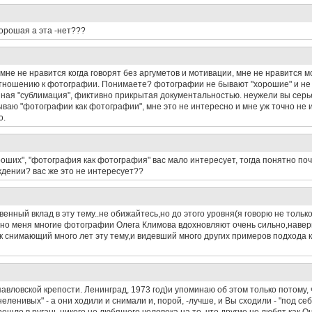
хорошая а эта -нет???
мне не нравится когда говорят без аргуметов и мотивации, мне не нравится м
о отношению к фотографии. Понимаете? фотографии не бывают "хорошие" и не 
иная "сублимация", фиктивно прикрытая документальностью. неужели вы серье
ываю "фотографии как фотографии", мне это не интересно и мне уж точно не 
о.
оших", "фотография как фотография" вас мало интересует, тогда понятно поч
уждении? вас же это не интересует??
венный вклад в эту тему..не обижайтесь,но до этого уровня(я говорю не тольк
чно меня многие фотографии Олега Климова вдохновляют очень сильно,наве
как снимающий много лет эту тему,и видевший много других примеров подхода 
вловской крепости. Ленинград, 1973 год)и упоминаю об этом только потому, 
еленивых" - а они ходили и снимали и, порой, -лучше, и Вы сходили - "под се