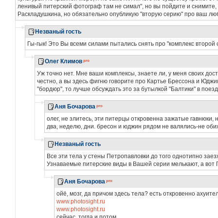
ленивый питерский фотограф там не симал", но вы пойдите и снимите, 
Раскладушкина, но обязательно опубликую "вторую серию" про ваш лю
Незваный гость
Гы-гык! Это Вы всеми силами пытались снять про "комплекс второй 
Олег Климов
Уж точно нет. Мне ваши комплексы, знаете ли, у меня своих доста
честно, а вы здесь фигню говорите про Картье Брессона и Юджи
"бордюр", то лучше обсуждать это за бутылкой "Балтики" в поез
Аня Бочарова
олег, не злитесь, эти питерцы откровенна зажатые гавнюки, 
два, неделю, дни. бресон и юджин рядом не валялись-не об
Незваный гость
Все эти тела у стены Петропавловки до того однотипно за
Узнаваемые питерские виды в Вашей серии мелькают, а вот П
Аня Бочарова
ойё, мозг, да причом здесь тела? есть откровенно ахуит
www.photosight.ru
www.photosight.ru
сейчас, тогда и потом.