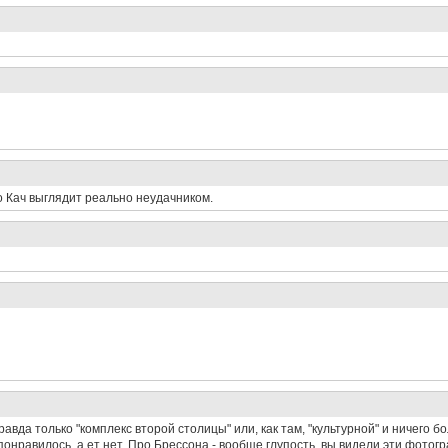
о Кач выглядит реально неудачником.
авда только "комплекс второй столицы" или, как там, "культурной" и ничего бо
 понравилось, а ет нет. Про Брессона - вообще глупость, вы видели эти фото