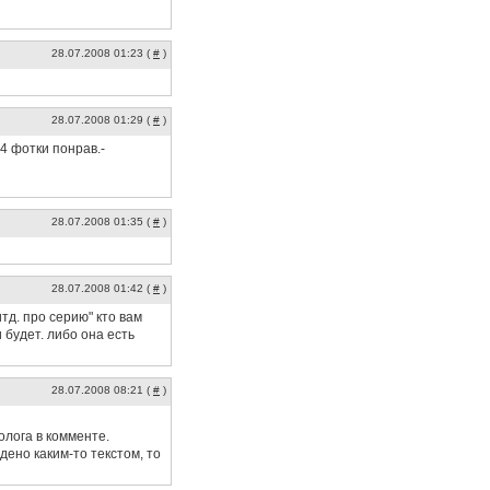
28.07.2008 01:23 (
#
)
28.07.2008 01:29 (
#
)
 4 фотки понрав.-
28.07.2008 01:35 (
#
)
28.07.2008 01:42 (
#
)
итд. про серию" кто вам
будет. либо она есть
28.07.2008 08:21 (
#
)
олога в комменте.
дено каким-то текстом, то