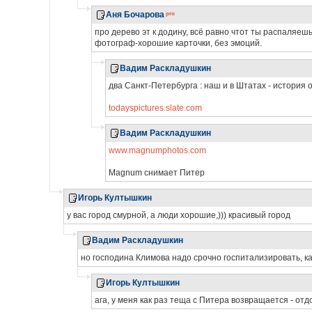
Аня Бочарова
про дерево эт к додину, всё равно чтот ты распаляеш
фотограф-хорошие карточки, без эмоций.
Вадим Раскладушкин
два Санкт-Петербурга : наш и в Штатах - история 
todayspictures.slate.com
Вадим Раскладушкин
www.magnumphotos.com
Magnum снимает Питер
Игорь Култышкин
у вас город смурной, а люди хорошие,))) красивый город
Вадим Раскладушкин
но господина Климова надо срочно госпитализировать, 
Игорь Култышкин
ага, у меня как раз теща с Питера возвращается - от