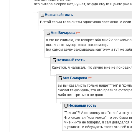
что питера в серии нет, ну-нет, откуда ему взяца-его уже г
Незваный гость
В этой серии тела сняты однотипно заезжено. А если 
Аня Бочарова
я его не снимаю, кто говорит обо мне? олег климов
остальные -мусор-текст -как немощь.
(на самом деле- закрываешь карточку и тут же за
Незваный гость
Кажется, я написал, что лично мне не понравил
Аня Бочарова
вы вычказалисть только нащет"тел" и "компл
сказал такую чушь, это что правила фотог
либо нет, третьего не дано
Незваный гость
"Только"?! А по-моему эти "тела" и отс
Что касается "комплекса", то это была п
Мне никто не говорил, я сам догадался,
оценивать и обсуждать стоит это всё в 