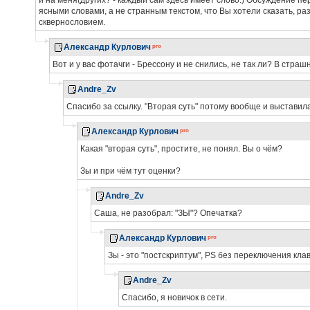
и на меня(других? - каждый сам здесь имеет слово.) Обсуждение пе
ясными словами, а не странным текстом, что Вы хотели сказать, раз
сквернословием.
Александр Курлович
Вот и у вас фотачги - Брессону и не снились, не так ли? В страшн
Andre_Zv
Спасибо за ссылку. "Вторая суть" потому вообще и выставила
Александр Курлович
Какая "вторая суть", простите, не понял. Вы о чём?
Зы и при чём тут оценки?
Andre_Zv
Саша, не разобрал: "ЗЫ"? Опечатка?
Александр Курлович
Зы - это "постскриптум", PS без переключения кла
Andre_Zv
Спасибо, я новичок в сети.