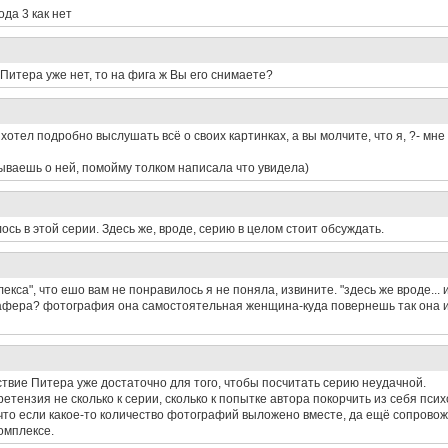
ода 3 как нет
Питера уже нет, то на фига ж Вы его снимаете?
 хотел подробно выслушать всё о своих картинках, а вы молчите, что я, ?- мне
бываешь о ней, помойму толком написала что увидела)
ось в этой серии. Здесь же, вроде, серию в целом стоит обсуждать.
екса", что ешо вам не понравилось я не поняла, извините. "здесь же вроде... 
рафера? фотография она самостоятельная женщина-куда повернешь так она и 
утствие Питера уже достаточно для того, чтобы посчитать серию неудачной.
ретензия не сколько к серии, сколько к попытке автора покорчить из себя псих
 что если какое-то количество фотографий выложено вместе, да ещё сопровож
комплексе.