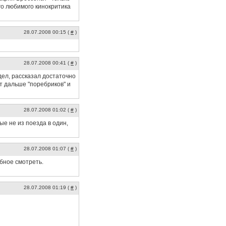
го любимого кинокритика
28.07.2008 00:15 (
#
)
28.07.2008 00:41 (
#
)
идел, рассказал достаточно
т дальше "поребриков" и
28.07.2008 01:02 (
#
)
ые не из поезда в один,
28.07.2008 01:07 (
#
)
бное смотреть.
28.07.2008 01:19 (
#
)