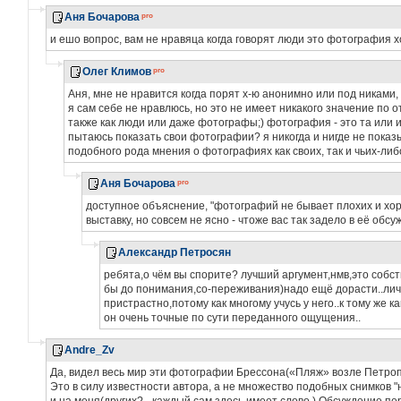
Аня Бочарова
и ешо вопрос, вам не нравяца когда говорят люди это фотография 
Олег Климов
Аня, мне не нравится когда порят х-ю анонимно или под никами, 
я сам себе не нравлюсь, но это не имеет никакого значение п
также как люди или даже фотографы;) фотография - это та или 
пытаюсь показать свои фотографии? я никогда и нигде не показ
подобного рода мнения о фотографиях как своих, так и чьих-либ
Аня Бочарова
доступное объяснение, "фотографий не бывает плохих и хор
выставку, но совсем не ясно - чтоже вас так задело в её обс
Александр Петросян
ребята,о чём вы спорите? лучший аргумент,нмв,это собст
бы до понимания,со-переживания)надо ещё дорасти..ли
пристрастно,потому как многому учусь у него..к тому же 
он очень точные по сути переданного ощущения..
Andre_Zv
Да, видел весь мир эти фотографии Брессона(«Пляж» возле Петропа
Это в силу известности автора, а не множество подобных снимков "н