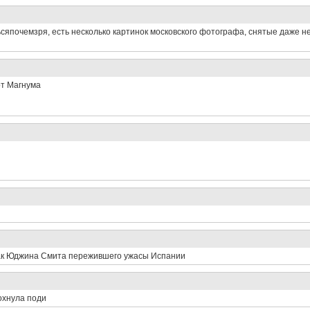
ьсяпочемзря, есть несколько картинок московского фотографа, снятые даже н
от Магнума
как Юджина Смита пережившего ужасы Испании
дохнула поди