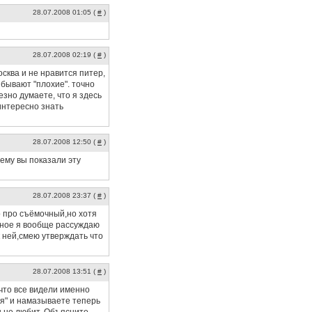
28.07.2008 01:05 (
#
)
28.07.2008 02:19 (
#
)
осква и не нравится питер,
бывают "плохие". точно
зно думаете, что я здесь
интересно знать
28.07.2008 12:50 (
#
)
ему вы показали эту
28.07.2008 23:37 (
#
)
о про съёмочный,но хотя
рное я вообще рассуждаю
к ней,смею утверждать что
28.07.2008 13:51 (
#
)
что все видели именно
бя" и намазываете теперь