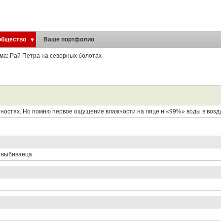
общество
Ваше портфолио
ма: Рай Петра на северных болотах
стностях. Но помню первое ощущение влажности на лице и «99%» воды в возд
а выбиваеца