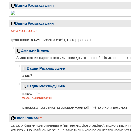
Вадим Раскладушкин
Вадим Раскладушкин
www.youtube.com
трэш-шапито КАЧ - Москва сосёт, Питер решает!
Дмитрий Егоров
А московские парни ответили гораздо интересней. На их фоне нект
Вадим Раскладушкин
а где?
Вадим Раскладушкин
нашел :-)))
www.liveinternet.ru
рэперская эстетика на высшем уровне!!! :-))) но у Кача веселей
Олег Климов
да уж, я был лучшего мнения о "питерских фотографах", видно у вас и пр
культуры. По крайней мере, я не заметил ничего по существу кроме: ет