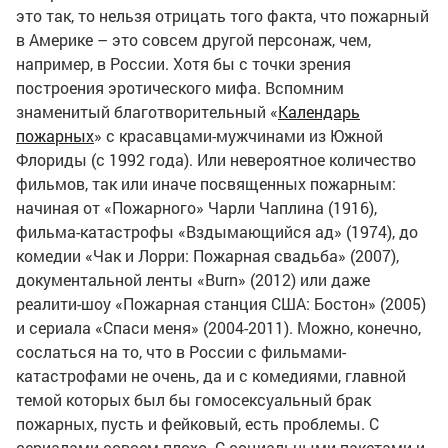
это так, то нельзя отрицать того факта, что пожарный
в Америке – это совсем другой персонаж, чем,
например, в России. Хотя бы с точки зрения
построения эротического мифа. Вспомним
знаменитый благотворительный «
Календарь
пожарных
» с красавцами-мужчинами из Южной
Флориды (с 1992 года). Или невероятное количество
фильмов, так или иначе посвященных пожарным:
начиная от «Пожарного» Чарли Чаплина (1916),
фильма-катастрофы «Вздымающийся ад» (1974), до
комедии «Чак и Лорри: Пожарная свадьба» (2007),
документальной ленты «Burn» (2012) или даже
реалити-шоу «Пожарная станция США: Бостон» (2005)
и сериала «Спаси меня» (2004-2011). Можно, конечно,
сослаться на то, что в России с фильмами-
катастрофами не очень, да и с комедиями, главной
темой которых был бы гомосексуальный брак
пожарных, пусть и фейковый, есть проблемы. С
сериалами совсем плохо. С социальными пакетами и