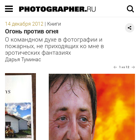
Execution time 0.04022 sec
14 декабря 2012
|
Книги
Огонь против огня
О командном духе в фотографии и
пожарных, не приходящих ко мне в
эротических фантазиях
Дарья Туминас
1
из
12