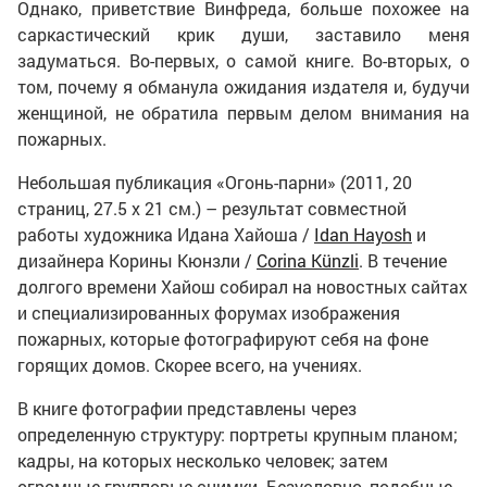
Однако, приветствие Винфреда, больше похожее на
саркастический крик души, заставило меня
задуматься. Во-первых, о самой книге. Во-вторых, о
том, почему я обманула ожидания издателя и, будучи
женщиной, не обратила первым делом внимания на
пожарных.
Небольшая публикация «Огонь-парни» (2011, 20
страниц, 27.5 x 21 см.) – результат совместной
работы художника Идана Хайоша /
Idan Hayosh
и
дизайнера Корины Кюнзли /
Corina Künzli
. В течение
долгого времени Хайош собирал на новостных сайтах
и специализированных форумах изображения
пожарных, которые фотографируют себя на фоне
горящих домов. Скорее всего, на учениях.
В книге фотографии представлены через
определенную структуру: портреты крупным планом;
кадры, на которых несколько человек; затем
огромные групповые снимки. Безусловно, подобные