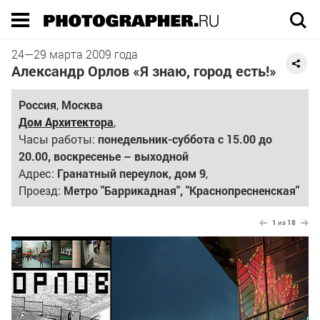
Execution time 0.023262 sec
24
—
29
марта 2009 года
Александр Орлов «Я знаю, город есть!»
Россия
,
Москва
Дом Архитектора
,
Часы работы:
понедельник-суббота с 15.00 до
20.00, воскресенье – выходной
Адрес:
Гранатный переулок, дом 9
,
Проезд:
Метро "Баррикадная", "Краснопресненская"
1
из
18