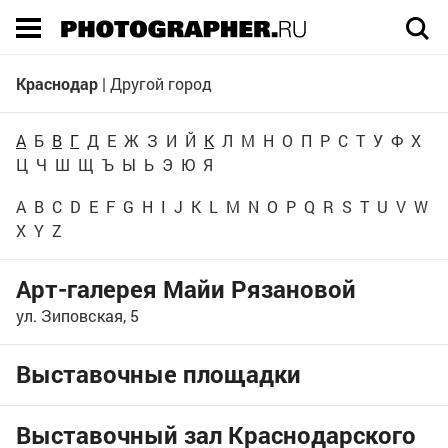
Execution time 0.078739 sec
Краснодар
|
Другой город
А
Б
В
Г
Д
Е
Ж
З
И
Й
К
Л
М
Н
О
П
Р
С
Т
У
Ф
Х
Ц
Ч
Ш
Щ
Ъ
Ы
Ь
Э
Ю
Я
A
B
C
D
E
F
G
H
I
J
K
L
M
N
O
P
Q
R
S
T
U
V
W
X
Y
Z
Арт-галерея Майи Рязановой
ул. Зиповская, 5
Выставочные площадки
Выставочный зал Краснодарского