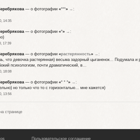
Серебрякова
— о фотографии
«
***
»
→
:
0, 14:35
Серебрякова
— о фотографии
«
*
»
→
:
о)
, 17:39
Серебрякова
— о фотографии
«
растерянность
»
→
:
шь, что девочка растерянная) весьма задорный цыганенок... Подумала и
бокий психологизм, почти драматический, в…
0, 18:08
Серебрякова
— о фотографии
«
* * *
»
→
:
ельно) но только что то с горизонталью... мне кажется)
0, 13:56
а странице
tos
Пользовательское соглашение