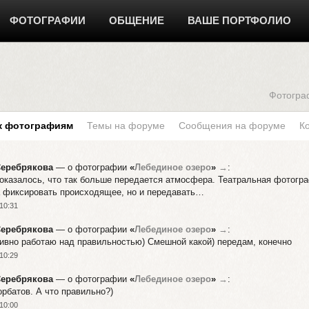
ФОТОГРАФИИ
ОБЩЕНИЕ
ВАШЕ ПОРТФОЛИО
Фотогра
к фотографиям
Темы на форуме
Сообщения на форуме
К
Серебрякова
— о фотографии
«
Лебединое озеро
»
→
:
Показалось, что так больше передается атмосфера. Театральная фотогра
 фиксировать происходящее, но и передавать…
10:31
Серебрякова
— о фотографии
«
Лебединое озеро
»
→
:
тивно работаю над правильностью) Смешной какой) передам, конечно
10:29
Серебрякова
— о фотографии
«
Лебединое озеро
»
→
:
орбатов. А что правильно?)
10:00