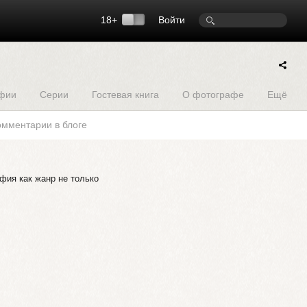
18+
Войти
фии
Серии
Гостевая книга
О фотографе
Ещё
омментарии в блоге
фия как жанр не только