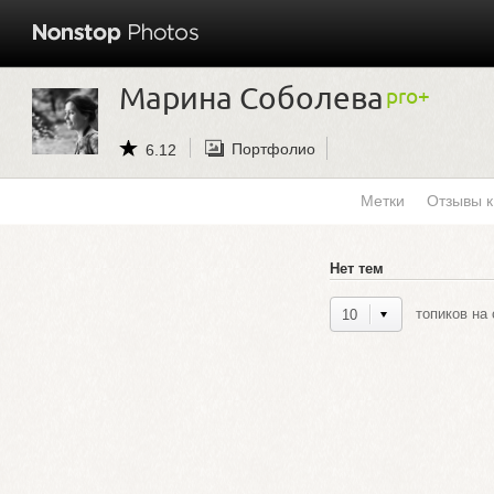
Марина Соболева
Портфолио
6.12
Метки
Отзывы 
Нет тем
топиков на 
10