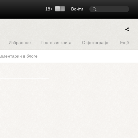
18+
Войти
Избранное
Гостевая книга
О фотографе
Ещё
мментарии в блоге