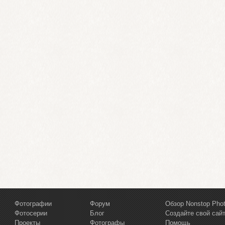
Фотографии
Форум
Обзор Nonstop Pho
Фотосерии
Блог
Создайте свой сай
Проекты
Фотографы
Помощь