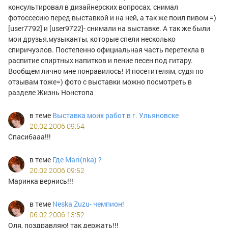
консультировал в дизайнерских вопросах, снимал
фотоссесию перед выставкой и на ней, а так же поил пивом =)
[user7792] и [user9722]- снимали на выставке. А так же были
мои друзья,музыканты, которые спели несколько
спиричуэлов. Постепенно официальная часть перетекла в
распитие спиртных напитков и пение песен под гитару.
Вообщем лично мне понравилось! И посетителям, судя по
отзывам тоже=) фото с выставки можно посмотреть в
разделе Жизнь Нонстопа
в теме
Выставка моих работ в г. Ульяновске
20.02.2006 09:54
Спасибааа!!!
в теме
Где Mari(nka) ?
20.02.2006 09:52
Маринка вернись!!!
в теме
Neska Zuzu- чемпион!
06.02.2006 13:52
Оля, поздравляю! так держать!!!