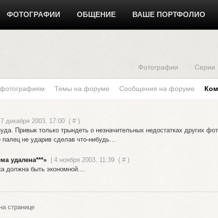
ФОТОГРАФИИ
ОБЩЕНИЕ
ВАШЕ ПОРТФОЛИО
Фотографии
Серии
 фотографиям
Темы на форуме
Сообщения на форуме
Ком
17 декабря 2003, 17:00
(
#
)
ануда. Привык только трындеть о незначительных недостатках других фо
о палец не ударив сделав что-нибудь…
ема удалена***»
| 4 ноября 2003, 11:39
(
#
)
ка должна быть экономной....
а странице