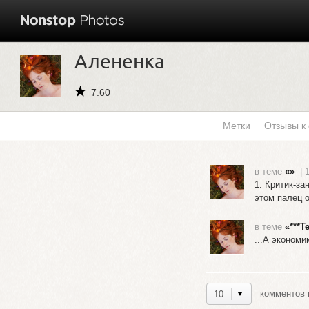
Алененка
7.60
Метки
Отзывы к
в теме
«»
| 
1. Критик-з
этом палец 
в теме
«***Т
...А экономи
комментов н
10