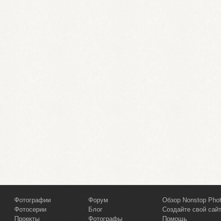
Фотографии
Форум
Обзор Nonstop Pho
Фотосерии
Блог
Создайте свой сай
Проекты
Фотографы
Помощь