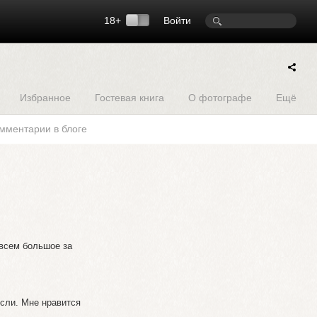
18+
Войти
Избранное
Гостевая книга
О фотографе
Ещё
мментарии в блоге
 всем большое за
ысли. Мне нравится