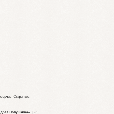
оворчив. Старичков
Андрея Полушкина»
| 23