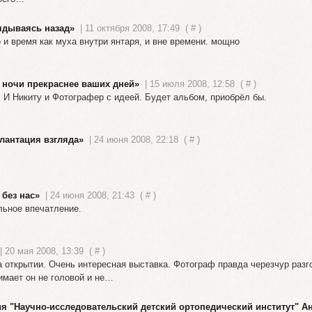
ядываясь назад»
| 11 октября 2008, 17:49
(
#
)
 и время как муха внутри янтаря, и вне времени. мощно
 ночи прекраснее ваших дней»
| 15 июля 2008, 12:58
(
#
)
 И Никиту и Фотографер с идеей. Будет альбом, приобрёл бы.
лантация взгляда»
| 24 июня 2008, 22:18
(
#
)
 без нас»
| 24 июня 2008, 21:43
(
#
)
льное впечатление.
| 20 мая 2008, 13:39
(
#
)
а открытии. Очень интересная выставка. Фотограф правда черезчур разг
имает он не головой и не…
ия "Научно-исследовательский детский ортопедический институт" 