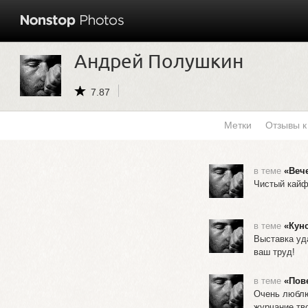
Андрей Полушкин
7.87
Метки
Отзывы 
в теме
«Веч
Чистый кайф
в теме
«Кун
Выставка уд
ваш труд!
в теме
«Пов
Очень люблю 
журчание тв