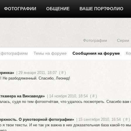
ФОТОГРАФИИ
ОБЩЕНИЕ
ВАШЕ ПОРТФОЛИО
Фотографии
Серии
к фотографиям
Темы на форуме
Сообщения на форуме
Ко
еринка»
| 29 января 2011, 18:07
(
#
)
! Не разбодяженный. Спасибо, Леонид!
сткамера на Винзаводе»
| 14 ноября 2010, 18:54
(
#
)
алась, судя по тем фотоотчётам, что удалось посмотреть. Спасибо вам
ерхность. О рукотворной фотографии»
| 15 сентября 2010, 16:54
(
#
)
я твои тексты. И не так уж важна в них доказательная база какой-то м
оего…