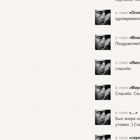
в теме
«Огл
одновремено
в теме
«Мои
Поздравляю!
в теме
«Имп
спасибо
в теме
«Мир
Спасибо. Си
в теме
«…»
Был вчера н
утомил :) Сн
в теме
«сер