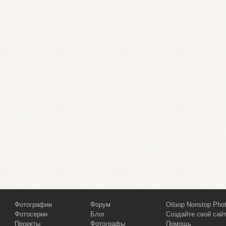
Фотографии
Форум
Обзор Nonstop Pho
Фотосерии
Блог
Создайте свой сай
Проекты
Фотографы
Помощь