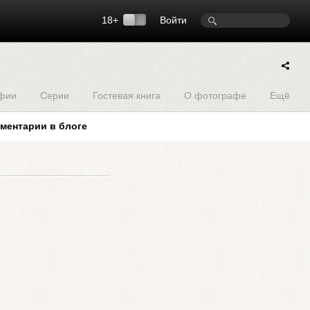
18+
Войти
фии
Серии
Гостевая книга
О фотографе
Ещё
ментарии в блоге