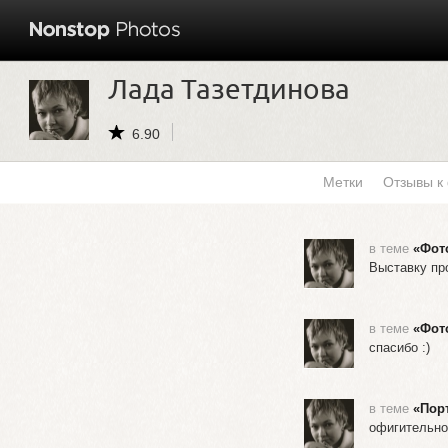
Лада Тазетдинова
6.90
Метки
Отзывы к
в теме
«Фот
Выставку пр
в теме
«Фот
спасибо :)
в теме
«Пор
офигительно!