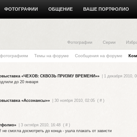
ФОТОГРАФИИ
ОБЩЕНИЕ
ВАШЕ ПОРТФОЛИО
Фотографии
Серии
Избр
 фотографиям
Темы на форуме
Сообщения на форуме
Ком
овыставка «ЧЕХОВ: СКВОЗЬ ПРИЗМУ ВРЕМЕНИ»»
| 1 декабря 2010, 0
одлили до 20 января
овыставка «Ассонансы»»
| 30 ноября 2010, 02:05
(
#
)
тфолио»
| 3 октября 2010, 16:48
(
#
)
 не смогла досмотреть до конца - ушла плакать от зависти