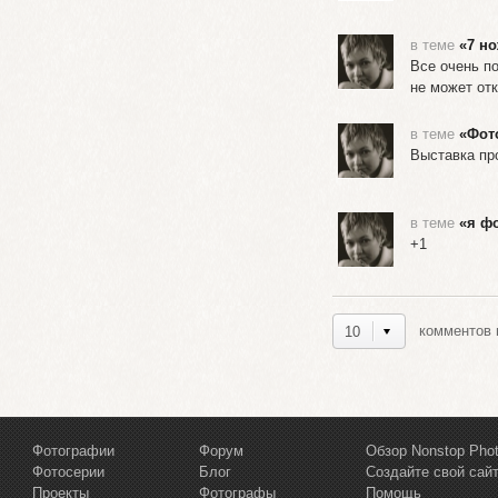
в теме
«7 н
Все очень п
не может от
в теме
«Фот
Выставка пр
в теме
«я фо
+1
комментов н
10
Фотографии
Форум
Обзор Nonstop Pho
Фотосерии
Блог
Создайте свой сай
Проекты
Фотографы
Помощь