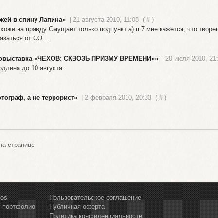
ожей в спину Лапина»
| 21 августа 2010, 11:08
(
#
)
охоже на правду Смущает только подпункт а) п.7 мне кажется, что твор
казаться от СО…
овыставка «ЧЕХОВ: СКВОЗЬ ПРИЗМУ ВРЕМЕНИ»»
| 20 июля 2010, 21
одлена до 10 августа.
тограф, а не террорист»
| 2 февраля 2010, 20:33
(
#
)
а странице
tos
Пользовательское соглашение
т-портфолио
Публичная оферта
Политика конфиденциальности