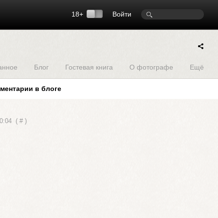
18+
Войти
анное
Блог
Гостевая книга
О фотографе
Ещё
ментарии в блоге
0:04
(
#
)