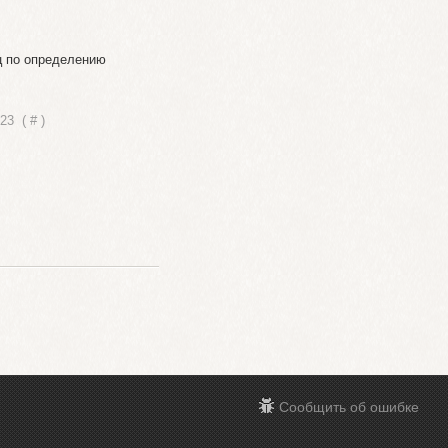
ец по определению
:23
(
#
)
Сообщить об ошибке