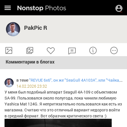
PakPic R
Комментарии в блогах
в теме
"REVUE 6x6", он же "SeaGull 4A103A", или "Чайка, смотрящая в оба".
14.02.2026 23:32
У меня был подобный аппарат Seagull 4A-109 с объективом
SA-99. Пользовался около полугода, пока чинили любимую
Yashica Mat 124G. Я непритязательно пользовался как есть из
магазина. Считаю что это отличный вариант недорого войти
в средний формат. Вот образчик критического света :)