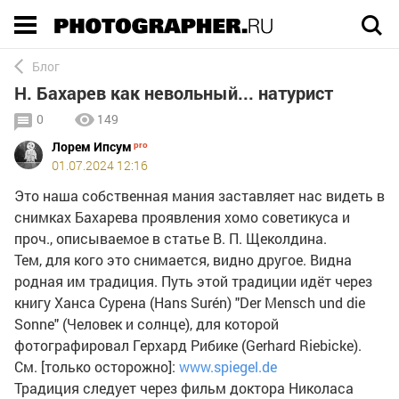
Execution time 0.004138 sec
Блог
Н. Бахарев как невольный... натурист
0
149
Лорем Ипсум
01.07.2024 12:16
Это наша собственная мания заставляет нас видеть в
снимках Бахарева проявления хомо советикуса и
проч., описываемое в статье В. П. Щеколдина.
Тем, для кого это снимается, видно другое. Видна
родная им традиция. Путь этой традиции идёт через
книгу Ханса Сурена (Hans Surén) "Der Mensch und die
Sonne" (Человек и солнце), для которой
фотографировал Герхард Рибике (Gerhard Riebicke).
См. [только осторожно]:
www.spiegel.de
Традиция следует через фильм доктора Николаса