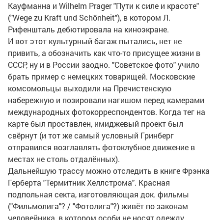
Кауфманна и Wilhelm Prager "Пути к силе и красоте"
("Wege zu Kraft und Schönheit"), в котором Л.
Рифеншталь дебютировала на киноэкране.
И вот этот культурный багаж пытались, нет не
привить, а обозначить как что-то присущее жизни в
СССР, ну и в России заодно. "Советское фото" учило
брать пример с немецких товарищей. Московские
комсомольцы выходили на Пречистенскую
набережную и позировали нагишом перед камерами
международных фотокорреспондентов. Когда тег на
карте был проставлен, имиджевый проект был
свёрнут (и тот же самый условный Гринберг
отправился возглавлять фотоклубное движение в
местах не столь отдалённых).
Дальнейшую трассу можно отследить в книге Фрэнка
Герберта "Термитник Хеллстрома". Красная
подпольная секта, изготовляющая док. фильмы
("Фильмолига"? / "Фотолига"?) живёт по законам
человейника, в котором особи не носят одежду.