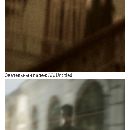
Звательный падеж###Untitled