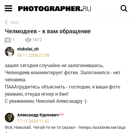
Execution time 0.002524 sec
Блог
Челмодеев - к вам обращение
1
1972
nickolai_ch
09.11.2009 21:09
зашел сегодня случайно не залогинившись,
Челмодеев комментирует фотки. Залогинился - нет
человека.
ПАААтрудитесь объяснить - господин, я ваши фото
уважаю, откуда игнор и бан!
С уважением, Николай Александру -)
Александр Курлович
17.11.2009 11:32
Фсё, Николай. Чегой-то не то сказал - теперь пазззняк митаца