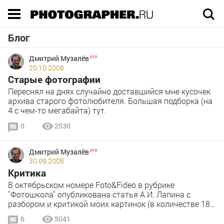
Execution time 0.016292 sec
Блог
Дмитрий Музалёв
20.10.2008
Старые фотографии
Переснял на днях случайно доставшийся мне кусочек
архива старого фотолюбителя. Большая подборка (на
4 с чем-то мегабайта) тут.
0
2530
Дмитрий Музалёв
30.09.2008
Критика
В октябрьском номере Foto&Fideo в рубрике
"Фотошкола" опубликована статья А.И. Лапина с
разбором и критикой моих картинок (в количестве 18…
6
5041