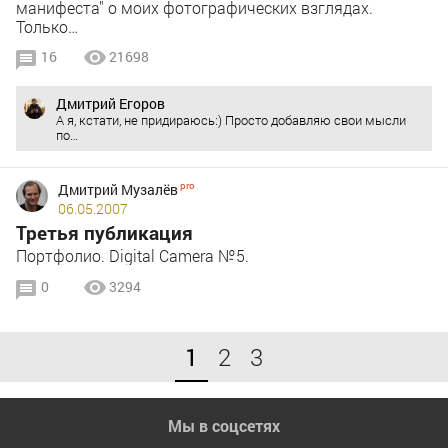
манифеста" о моих фотографических взглядах.
Только…
16
21698
Дмитрий Егоров
А я, кстати, не придираюсь:) Просто добавляю свои мысли
по…
Дмитрий Музалёв
06.05.2007
Третья публикация
Портфолио. Digital Camera №5.
0
3294
1
2
3
Мы в соцсетях