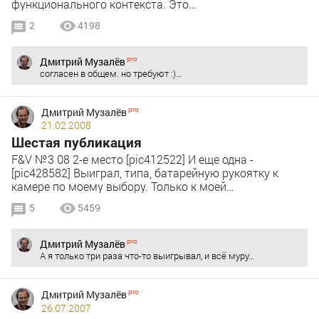
функционального контекста. Это…
2
4198
Дмитрий Музалёв
согласен в общем. но требуют :)…
Дмитрий Музалёв
21.02.2008
Шестая публикация
F&V №3 08 2-е место [pic412522] И еще одна -
[pic428582] Выиграл, типа, батарейную рукоятку к
камере по моему выбору. Только к моей…
5
5459
Дмитрий Музалёв
А я только три раза что-то выигрывал, и всё муру…
Дмитрий Музалёв
26.07.2007