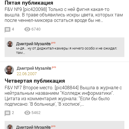
Пятая публикация
F&V №9 [pic420098] Только с ней фигня какая-то
вышла. В траве объявились искры цвета, которых там
после ченнел-миксера остаться вроде бы не…
4
6740
Дмитрий Музалёв
м-дя... ну от диджитал-камеры я ничего особо и не ожидал:
там…
Дмитрий Музалёв
22.06.2007
Четвертая публикация
F&V №7 Второе место. [pic408844] Вышла в журнале с
нейтральным названием "Колледж информатики".
Цитата из комментария журнала: "Если бы было
подписано: 'В больнице', 'В хосписе',…
2
5462
Дмитрий Музалёв