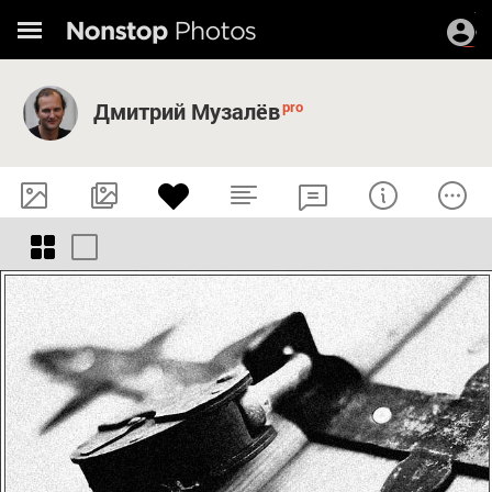
Дмитрий Музалёв