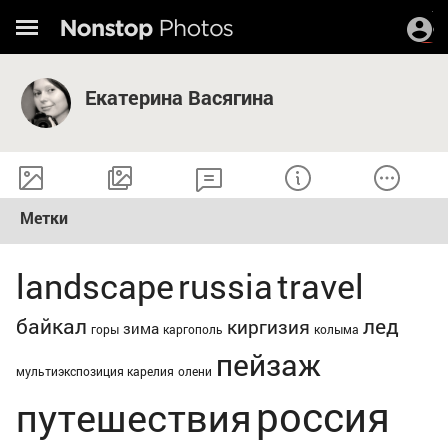
Екатерина Васягина
Метки
landscape
russia
travel
байкал
лед
киргизия
зима
горы
каргополь
колыма
пейзаж
мультиэкспозиция карелия
олени
россия
путешествия