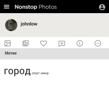
johnlow
Метки
город
спорт
юмор