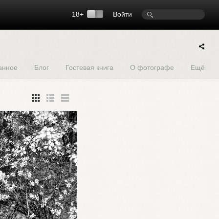
18+
Войти
анное
Блог
Гостевая книга
О фотографе
Ещё