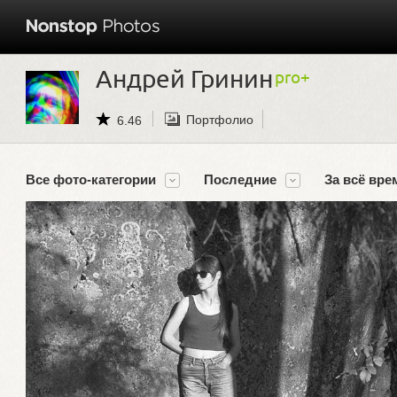
Андрей Гринин
Портфолио
6.46
Все фото-категории
Последние
За всё вре