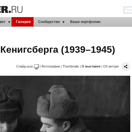
вет
Галерея
Сообщество
Ваше портфолио
Кенигсберга (1939–1945)
Слайд-шоу
|
Фотографии
|
Thumbnails
|
О выставке
|
Об авторе