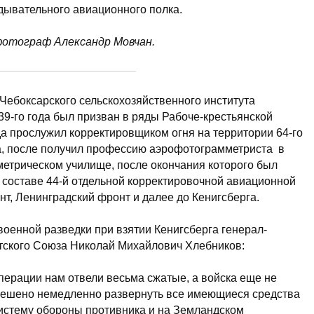
дывательного авиационного полка.
фотограф Александр Мовчан.
Чебоксарского сельскохозяйственного института
39-го года был призван в ряды Рабоче-крестьянской
да прослужил корректировщиком огня на территории 64-го
а, после получил профессию аэрофотограмметриста в
етрическом училище, после окончания которого был
 составе 44-й отдельной корректировочной авиационной
т, Ленинградский фронт и далее до Кенигсберга.
военной разведки при взятии Кенигсберга генерал-
тского Союза Николай Михайлович Хлебников:
операции нам отвели весьма сжатые, а войска еще не
 решено немедленно развернуть все имеющиеся средства
систему обороны противника и на Земландском