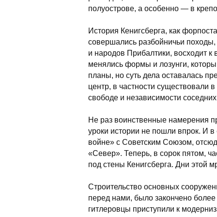
полуострове, а особенно — в крепо
История Кенигсберга, как форпоста
совершались разбойничьи походы,
и народов Прибалтики, восходит к 
менялись формы и лозунги, котор
планы, но суть дела оставалась пр
центр, в частности существовали 
свободе и независимости соседних
Не раз воинственные намерения пр
уроки истории не пошли впрок. И в 
войне» с Советским Союзом, отсюд
«Север». Теперь, в сорок пятом, 
под стены Кенигсберга. Дни этой м
Строительство основных сооружений
перед нами, было закончено более 
гитлеровцы приступили к модерниза