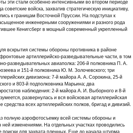
оты эти стали особенно интенсивными во втором периоде
а советские войска, захватив стратегическую инициативу,
лись к границам Восточной Пруссии. На подступах к
 насыщенное инженерными сооружениями и разного рода
тившее Кенигсберг в мощный современный укрепленный
ля вскрытия системы обороны противника в районе
 фронтовые артиллерийско-разведывательные части, в том
чно-разведывательных авиаполка: 206-й полковника П. А.
розеева и 151-й полковника Ю. М. Золочевского; три
лерийских дивизиона: 7-й майора А. А. Сорокина, 25-й
ского и 803-й подполковника Марьина; два
ростатов наблюдения: 2-й майора А. И. Выборного и 8-й
азумеется, развернулась и вся войсковая артиллерийская
е средства всех артиллерийских полков, бригад и дивизий.
аз полную аэрофотосъемку всей системы обороны и
 ней изменениями. На отдельных участках проводились
 поиски для захвата пленных. Еще до начала штурма