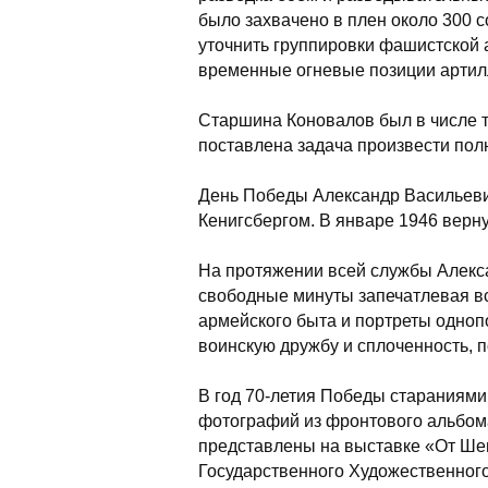
было захвачено в плен около 300 
уточнить группировки фашистской 
временные огневые позиции артил
Старшина Коновалов был в числе 
поставлена задача произвести по
День Победы Александр Васильевич
Кенигсбергом. В январе 1946 верн
На протяжении всей службы Алекса
свободные минуты запечатлевая в
армейского быта и портреты одно
воинскую дружбу и сплоченность, 
В год 70-летия Победы стараниям
фотографий из фронтового альбом
представлены на выставке «От Ше
Государственного Художественного 