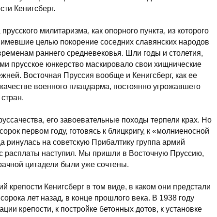
сти Кенигсберг.
 прусского милитаризма, как опорного пункта, из которого
 имевшие целью покорение соседних славянских народов
временам раннего средневековья. Шли годы и столетия,
ыми прусское юнкерство маскировало свои хищнические
ежней. Восточная Пруссия вообще и Кенигсберг, как ее
в качестве военного плацдарма, постоянно угрожавшего
 стран.
уссачества, его завоевательные походы терпели крах. Но
сорок первом году, готовясь к блицкригу, к «молниеносной
а ринулась на советскую Прибалтику группа армий
час расплаты наступил. Мы пришли в Восточную Пруссию,
рачной цитадели были уже сочтены.
 крепости Кенигсберг в том виде, в каком они предстали
сорока лет назад, в конце прошлого века. В 1938 году
ции крепости, к постройке бетонных дотов, к установке