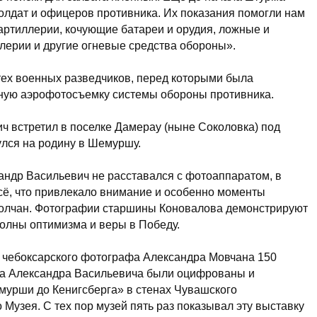
солдат и офицеров противника. Их показания помогли нам
артиллерии, кочующие батареи и орудия, ложные и
лерии и другие огневые средства обороны».
тех военных разведчиков, перед которыми была
лную аэрофотосъемку системы обороны противника.
 встретил в поселке Дамерау (ныне Соколовка) под
улся на родину в Шемуршу.
ндр Васильевич не расставался с фотоаппаратом, в
сё, что привлекало внимание и особенно моменты
полчан. Фотографии старшины Коновалова демонстрируют
полны оптимизма и веры в Победу.
и чебоксарского фотографа Александра Мовчана 150
а Александра Васильевича были оцифрованы и
мурши до Кенигсберга» в стенах Чувашского
Музея. С тех пор музей пять раз показывал эту выставку