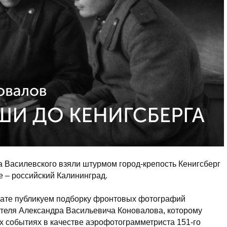
а Василевского взяли штурмом город-крепость Кенигсберг
е – российский Калининград.
 дате публикуем подборку фронтовых фотографий
теля Александра Васильевича Коновалова, которому
ех событиях в качестве аэрофотограмметриста 151-го