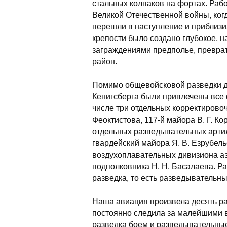
стальных колпаков на фортах. Раб
Великой Отечественной войны, когд
перешли в наступление и приблизи
крепости было создано глубокое,
заграждениями предполье, превра
район.
Помимо общевойсковой разведки д
Кенигсберга были привлечены все
числе три отдельных корректирово
Феоктистова, 117-й майора В. Г. Ко
отдельных разведывательных артил
гвардейский майора Я. В. Езрубель
воздухоплавательных дивизиона аэ
подполковника Н. Н. Басалаева. Р
разведка, то есть разведывательны
Наша авиация произвела десять р
постоянно следила за малейшими в
разведка боем и разведывательные