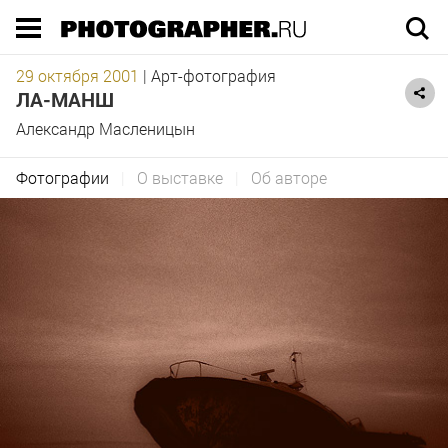
Execution time 0.346908 sec
29 октября 2001
|
Арт-фотография
ЛА-МАНШ
Александр Масленицын
Фотографии
|
О выставке
|
Об авторе