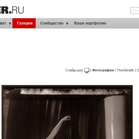
вет
Галерея
Сообщество
Ваше портфолио
Слайд-шоу
|
Фотографии
|
Thumbnails
|
О