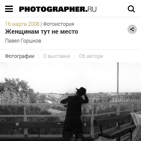
Execution time 0.414934 sec
16 марта 2008
|
Фотоистория
Женщинам тут не место
Павел Горшков
Фотографии
|
О выставке
|
Об авторе