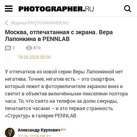
Execution time 0.003371 sec
Журнал PHOTOGRAPHER.RU
Москва, отпечатанная с экрана. Вера
Лапонкина в PENNLAB
2
819
18.05.2026 00:00
У отпечатков из новой серии Веры Лапонкиной нет
негатива. Точнее, негатив есть – это смартфон,
который лежит в фотоувеличителе экраном вниз и
светит в объектив включёнными пикселями полтора
часа. То, что снято на телефон за долю секунды,
печатается часами – и это первая странность
«Структур» в галерее PENNLAB.
Александр Курлович
27.05.2026 08:32