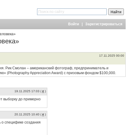
Войти
|
Зарегистрироваться
человека»
овека»
17.11.2025 00:00
ния. Рик Смолан – американский фотограф, предприниматель и
ию» (Photography Appreciation Award) с призовым фондом $100,000.
19.11.2025 17:03 (
#
)
ет выборку до примерно
20.11.2025 10:40 (
#
)
ь о специфике создания