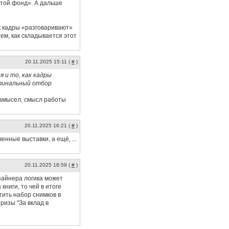
отой фонд». А дальше
к кадры «разговаривают»
ем, как складывается этот
20.11.2025 15:11 (
#
)
 и то, как кадры
 финальный отбор
 замысел, смысл работы
20.11.2025 16:21 (
#
)
нные выставки, а ещё, ...
20.11.2025 18:59 (
#
)
зайнера логика может
ниги, то чей в итоге
тить набор снимков в
ризы "За вклад в