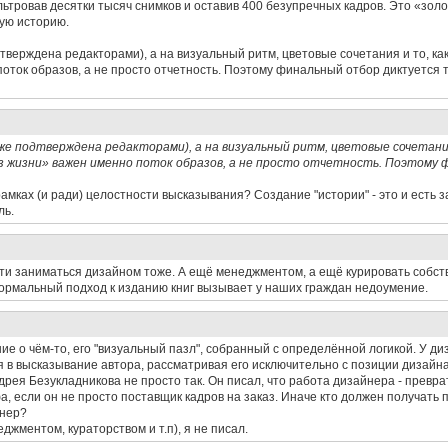
льтровав десятки тысяч снимков и оставив 400 безупречных кадров. Это «зол
ую историю.
верждена редакторами), а на визуальный ритм, цветовые сочетания и то, ка
 поток образов, а не просто отчетность. Поэтому финальный отбор диктуется т
е подтверждена редакторами), а на визуальный ритм, цветовые сочетания
 из жизни» важен именно поток образов, а не просто отчетность. Поэтому
рамках (и ради) целостности высказывания? Создание "истории" - это и есть
ль.
и заниматься дизайном тоже. А ещё менеджментом, а ещё курировать собстве
к нормальный подход к изданию книг вызывает у наших граждан недоумение.
е о чём-то, его "визуальный пазл", собранный с определённой логикой. У ди
я в высказывание автора, рассматривая его исключительно с позиции дизайна к
дрея Безукладникова не просто так. Он писал, что работа дизайнера - превра
, если он не просто поставщик кадров на заказ. Иначе кто должен получать п
нер?
жментом, кураторством и т.п), я не писал.