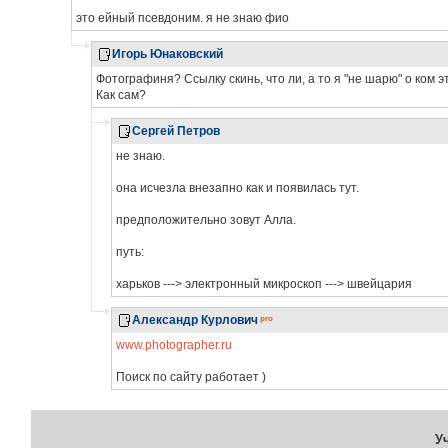
это ейный псевдоним. я не знаю фио
Игорь Юнаковский
Фотографиня? Ссылку скинь, что ли, а то я "не шарю" о ком э
Как сам?
Сергей Петров
не знаю.
она исчезла внезапно как и появилась тут.
предположительно зовут Алла.
путь:
харьков ---> электронный микроскоп ---> швейцария
Александр Курлович
www.photographer.ru
Поиск по сайту работает )
У