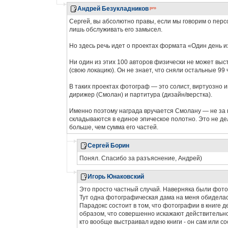
Андрей Безукладников
Сергей, вы абсолютно правы, если мы говорим о пер
лишь обслуживать его замысел.
Но здесь речь идет о проектах формата «Один день и
Ни один из этих 100 авторов физически не может выст
(свою локацию). Он не знает, что сняли остальные 99 
В таких проектах фотограф — это солист, виртуозно и
дирижер (Смолан) и партитура (дизайн/верстка).
Именно поэтому награда вручается Смолану — не за н
складываются в единое эпическое полотно. Это не д
больше, чем сумма его частей.
Сергей Борин
Понял. Спасибо за разъяснение, Андрей)
Игорь Юнаковский
Это просто частный случай. Наверняка были фотог
Тут одна фотографическая дама на меня обиделась,
Парадокс состоит в том, что фотографии в книге 
образом, что совершенно искажают действительнос
кто вообще выстраивал идею книги - он сам или с