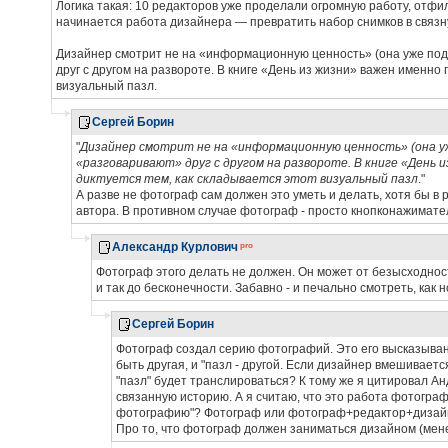
Логика такая: 10 редакторов уже проделали огромную работу, отфи
начинается работа дизайнера — превратить набор снимков в связн
Дизайнер смотрит не на «информационную ценность» (она уже подт
друг с другом на развороте. В книге «День из жизни» важен именно
визуальный пазл.
Сергей Борин
"
Дизайнер смотрит не на «информационную ценность» (она уж
«разговаривают» друг с другом на развороте. В книге «День
диктуется тем, как складывается этот визуальный пазл
."
А разве не фотограф сам должен это уметь и делать, хотя бы в 
автора. В противном случае фотограф - просто кнопконажимате
Александр Курлович
Фотограф этого делать не должен. Он может от безысходност
и так до бесконечности. Забавно - и печально смотреть, ка
Сергей Борин
Фотограф создал серию фотографий. Это его высказывани
быть другая, и "пазл - другой. Если дизайнер вмешиваетс
"пазл" будет транслироваться? К тому же я цитировал Ан
связанную историю. А я считаю, что это работа фотографа
фотографию"? Фотограф или фотограф+редактор+дизай
Про то, что фотограф должен заниматься дизайном (менед