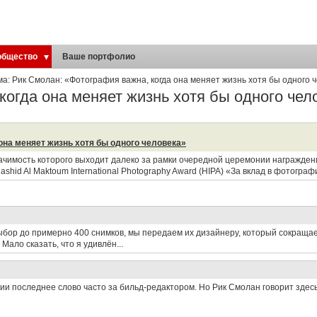
общество
Ваше портфолио
ма: Рик Смолан: «Фотография важна, когда она меняет жизнь хотя бы одного 
когда она меняет жизнь хотя бы одного чел
она меняет жизнь хотя бы одного человека»
начимость которого выходит далеко за рамки очередной церемонии награжде
id Al Maktoum International Photography Award (HIPA) «За вклад в фотограф
выбор до примерно 400 снимков, мы передаем их дизайнеру, который сокраща
ало сказать, что я удивлён...
 последнее слово часто за бильд-редактором. Но Рик Смолан говорит здес