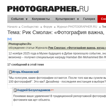
События
Колумнисты
Культпросвет
Галерея
Со
Начало
Сообщество
Форум
Журнал PHOTOGRAPHER.RU
Те
Тема: Рик Смолан: «Фотография важна, 
[txt]
Photographer.Ru
обсуждение статьи Журнала
Рик Смолан: «Фотография важна, когда 
12 ноября 2025 года в Музее будущего в Дубае произошло событие, з
визионер – получил специальную награду Hamdan Bin Mohammed Bin Rash
17 сообщений в этой теме
Игорь Юнаковский
"Мы голосуем, какие фотографии остаются. После того как мы сузили 
100 фотографий". Это как? Дизайнер - последняя инстанция в выборе? М
Андрей Безукладников
Понимаю ваше удивление! В традиционной репортажной фотографии
фотокниги как арт-объекта.