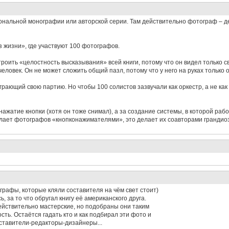
сональной монографии или авторской серии. Там действительно фотограф – д
з жизни», где участвуют 100 фотографов.
роить «целостность высказывания» всей книги, потому что он видел только с
человек. Он не может сложить общий пазл, потому что у него на руках только о
грающий свою партию. Но чтобы 100 солистов зазвучали как оркестр, а не как
ажатие кнопки (хотя он тоже снимал), а за создание системы, в которой раб
елает фотографов «кнопконажимателями», это делает их соавторами грандиоз
рафы, которые кляли составителя на чём свет стоит)
 за то что обругал книгу её американского друга.
действительно мастерские, но подобраны они таким
ть. Остаётся гадать кто и как подбирал эти фото и
оставители-редакторы-дизайнеры...