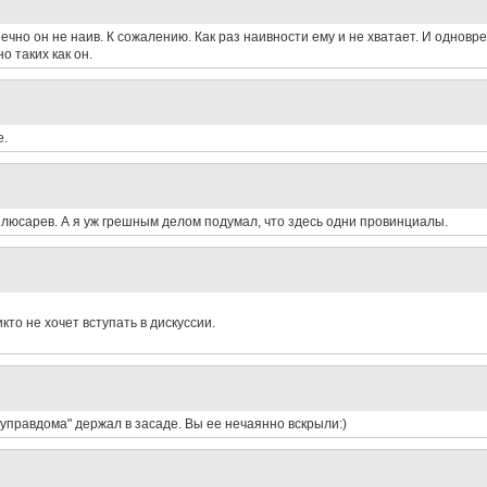
нечно он не наив. К сожалению. Как раз наивности ему и не хватает. И одновр
о таких как он.
е.
люсарев. А я уж грешным делом подумал, что здесь одни провинциалы.
то не хочет вступать в дискуссии.
"управдома" держал в засаде. Вы ее нечаянно вскрыли:)