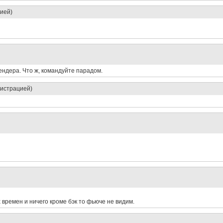
ией)
ендера. Что ж, командуйте парадом.
нистрацией)
 времен и ничего кроме бэк то фьюче не видим.