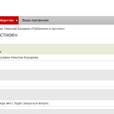
общество
Ваше портфолио
ма: Николай Бахарев «Публичное и частное»
астное»
»
ографии Николая Бахарева.
ряде мест, будет решаться вопрос.