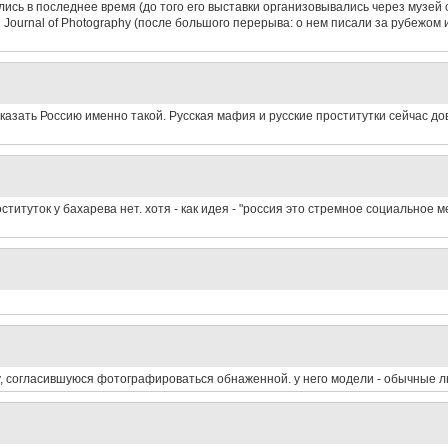
ись в последнее время (до того его выставки организовывались через музей 
h Journal of Photography (после большого перерыва: о нем писали за рубежом 
показать Россию именно такой. Русская мафия и русские проститутки сейчас до
ституток у бахарева нет. хотя - как идея - "россия это стремное социальное м
 согласившуюся фотографироваться обнаженной. у него модели - обычные л