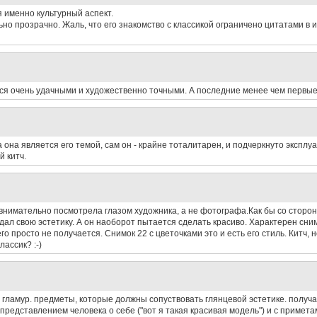
 именно культурный аспект.
льно прозрачно. Жаль, что его знакомство с классикой ограничено цитатами в
я очень удачными и художественно точными. А последние менее чем первые
да она является его темой, сам он - крайне тоталитарен, и подчеркнуто эксплу
й китч.
внимательно посмотрела глазом художника, а не фотографа.Как бы со сторо
ал свою эстетику. А он наоборот пытается сделать красиво. Характерен снимо
о просто не получается. Снимок 22 с цветочками это и есть его стиль. Китч, 
ассик? :-)
ламур. предметы, которые должны сопуствовать глянцевой эстетике. получае
представлением человека о себе ("вот я такая красивая модель") и с примет