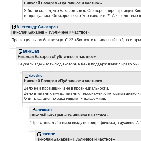
Николай Бахарев «Публичное и частное»
Я бы не сказал, что Бахарев совок. Он скорее перестройщик. Ко
концептуалист. Он скорее всего "что изволите?". А изволят именн
Александр Слюсарев
Николай Бахарев «Публичное и частное»
Провинциальная безвкусица. С 23-45ю почти гениальный naif, но старь
аликшап
Николай Бахарев «Публичное и частное»
Неужели здесь есть люди которые меня поддерживают? Браво г-н С
daedric
Николай Бахарев «Публичное и частное»
Дело не в провинции и не в провинциальности.
Дело в частных вкусах частных персонажей, с которыми давно ник
Они традиционно заканчивают управдомами.
аликшап
Николай Бахарев «Публичное и частное»
"Провинциалы" я имел ввиду не географически, а духовно. А 
daedric
Николай Бахарев «Публичное и частное»