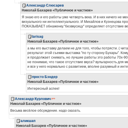
Александр Слюсарев
Николай Бахарев «Публичное и частное»
Я знаю его и его работы уже четверть века. И в них ничего не м
визуального ни интеллектуального. И Михайлов и Кузнецова про
ПОКАЗЫВАЕТ обнаженку."безвкусицу" определяет отсутствие вкус
larisag
Николай Бахарев «Публичное и частное»
а мы его выставку делаем не для того, чтобы потрясти. ( чит
результат этой съемки выставка "по ту сторону Бухары". Ко
и продолжает снимать, но лучшие работы это работы 70х-90-
не понимаю, что такое отсутствие вкуса? вульгарность для мен
и все у него нормально с развитием, вполне разумный и инт
просто Бэндер
Николай Бахарев «Публичное и частное»
Интересный аспект
Александр Курлович
Николай Бахарев «Публичное и частное»
Весьма весёлое обсуждение. надо сказать.
аликшап
Николай Бахарев «Публичное и частное»