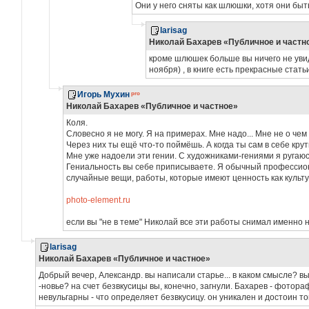
Они у него сняты как шлюшки, хотя они быт
larisag
Николай Бахарев «Публичное и частн
кроме шлюшек больше вы ничего не увиде
ноября) , в книге есть прекрасные стат
Игорь Мухин
Николай Бахарев «Публичное и частное»
Коля.
Словесно я не могу. Я на примерах. Мне надо... Мне не о че
Через них ты ещё что-то поймёшь. А когда ты сам в себе кру
Мне уже надоели эти гении. С художниками-гениями я ругаюс
Гениальность вы себе приписываете. Я обычный профессио
случайные вещи, работы, которые имеют ценность как культу
photo-element.ru
если вы "не в теме" Николай все эти работы снимал именно 
larisag
Николай Бахарев «Публичное и частное»
Добрый вечер, Александр. вы написали старье... в каком смысле? вы
-новье? на счет безвкусицы вы, конечно, загнули. Бахарев - фотор
невульгарны - что определяет безвкусицу. он уникален и достоин тог