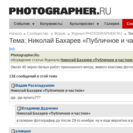
События
Колумнисты
Культпросвет
Галерея
Со
Начало
Сообщество
Форум
Журнал PHOTOGRAPHER.RU
Те
Тема: Николай Бахарев «Публичное и ч
[txt]
Photographer.Ru
обсуждение статьи Журнала
Николай Бахарев «Публичное и частное
Около 40 черно-белых работ признанного мэтра, живого классика фот
138 сообщений в этой теме
Вадим Раскладушкин
Николай Бахарев «Публичное и частное»
где, где купить???
Владимир Дудченко
Николай Бахарев «Публичное и частное»
в галерее фотографер.ру после 29-го ноября. ну и еще вероятно в 
аликшап