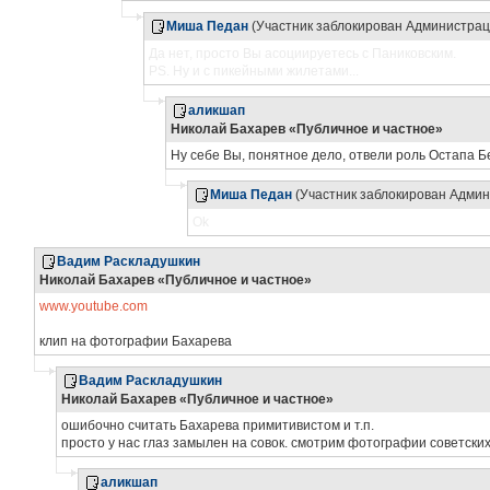
Миша Педан
(Участник заблокирован Администрац
Да нет, просто Вы асоциируетесь с Паниковским.
PS. Ну и с пикейными жилетами...
аликшап
Николай Бахарев «Публичное и частное»
Ну себе Вы, понятное дело, отвели роль Остапа Б
Миша Педан
(Участник заблокирован Адми
Ok
Вадим Раскладушкин
Николай Бахарев «Публичное и частное»
www.youtube.com
клип на фотографии Бахарева
Вадим Раскладушкин
Николай Бахарев «Публичное и частное»
ошибочно считать Бахарева примитивистом и т.п.
просто у нас глаз замылен на совок. смотрим фотографии советских
аликшап