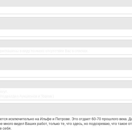
иглашены в виду полного отсутствия Вас в списках.
огут.
(подраздел Аукционов и Торгов )
ется исключительно на Ильфе и Петрове. Это отдает 60-70 прошлого века. Да
е много видел Ваших работ, только те, что здесь, но подозреваю, что такое 
е себя.