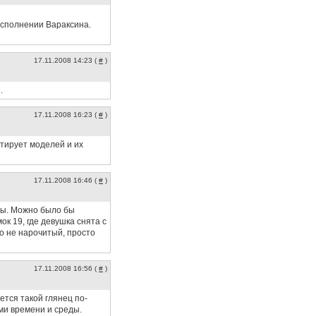
 исполнении Вараксина.
17.11.2008 14:23 (
#
)
.
17.11.2008 16:23 (
#
)
атирует моделей и их
17.11.2008 16:46 (
#
)
ны. Можно было бы
к 19, где девушка снята с
но не нарочитый, просто
17.11.2008 16:56 (
#
)
тся такой глянец по-
ами времени и среды.