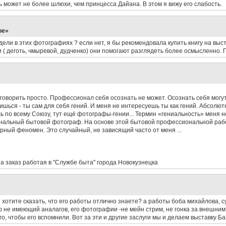
ь может не более шлюхи, чем принцесса Дайана. В этом я вижу его слабость.
ое»
ли в этих фотографиях ? если нет, я бы рекомендовала купить книгу на выст
ьи ( деготь, чмыревой, дудченко) они помогают разглядеть более осмысленно. 
м говорить просто. Профессионал себя осознать не может. Осознать себя могу
тишься - ты сам для себя гений. И меня не интересуешь ты как гений. Абсолют
ь по всему Союзу, тут ещё фотографы-гении... Термин «гениальность» меня н
нальный бытовой фотограф. На основе этой бытовой профессиональной ра
рный феномен. Это случайный, не зависящий часто от меня ...
на заказ работая в "Службе быта" города Новокузнецка
 хотите сказать, что его работы отлично знаете? а работы боба михайлова, с
аф не имеющий аналагов, его фотографии -не мейн стрим, не гонка за внешни
о, чтобы его вспомнили. Вот за эти и другие заслуги мы и делаем выставку Бах