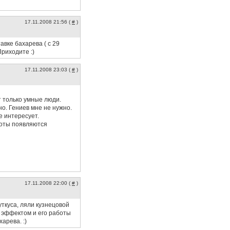
17.11.2008 21:56 (
#
)
авке бахарева ( с 29
Приходите :)
17.11.2008 23:03 (
#
)
т только умные люди.
но. Гениев мне не нужно.
е интересует.
боты появляются
17.11.2008 22:00 (
#
)
уткуса, ляли кузнецовой
м эффектом и его работы
арева. :)