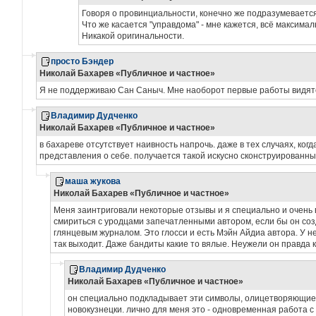
Говоря о провинциальности, конечно же подразумевается
Что же касается "управдома" - мне кажется, всё максима
Никакой оригинальности.
просто Бэндер
Николай Бахарев «Публичное и частное»
Я не поддерживаю Сан Саныч. Мне наоборот первые работы видятс
Владимир Дудченко
Николай Бахарев «Публичное и частное»
в бахареве отсутствует наивность напрочь. даже в тех случаях, ког
представления о себе. получается такой искусно сконструированны
маша жукова
Николай Бахарев «Публичное и частное»
Меня заинтриговали некоторые отзывы и я специально и очень 
смириться с уродцами запечатленными автором, если бы он созд
глянцевым журналом. Это глосси и есть Мэйн Айдиа автора. У нег
так выходит. Даже бандиты какие то вялые. Неужели он правда кл
Владимир Дудченко
Николай Бахарев «Публичное и частное»
он специально подкладывает эти символы, олицетворяющие г
новокузнецки. лично для меня это - одновременная работа с 