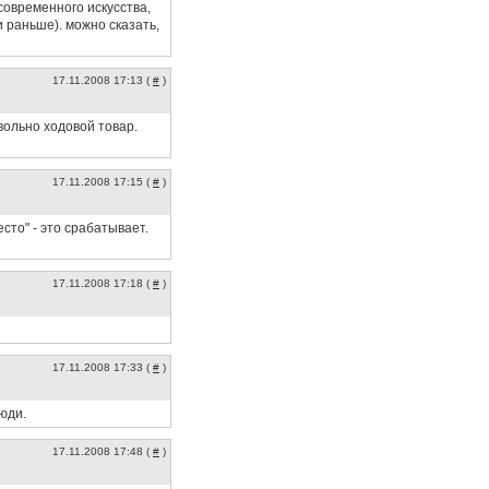
современного искусства,
и раньше). можно сказать,
17.11.2008 17:13 (
#
)
вольно ходовой товар.
17.11.2008 17:15 (
#
)
есто" - это срабатывает.
17.11.2008 17:18 (
#
)
17.11.2008 17:33 (
#
)
юди.
17.11.2008 17:48 (
#
)