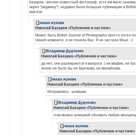
бахарев - вполне известный фотограф, хотя им мало занимал
через "риджину"). недавно была большая публикация в Britis
кам-бэк.
маша жукова
Николай Бахарев «Публичное и частное»
Может быть British Journal of Photography просто хотел 
Valash-извините, я не поняла Вас. Я не застала 90ые :-)
Владимир Дудченко
Николай Бахарев «Публичное и частное»
да нет, они разбираются в вопросе :) ни мафии, ни про
иначе не было бы ни браткова, ни михайлова.
маша жукова
Николай Бахарев «Публичное и частное»
Исправлюсь - шлюшки.
Владимир Дудченко
Николай Бахарев «Публичное и частное»
этак можно шлюшкой обозвать любую женщину,
маша жукова
Николай Бахарев «Публичное и частное»