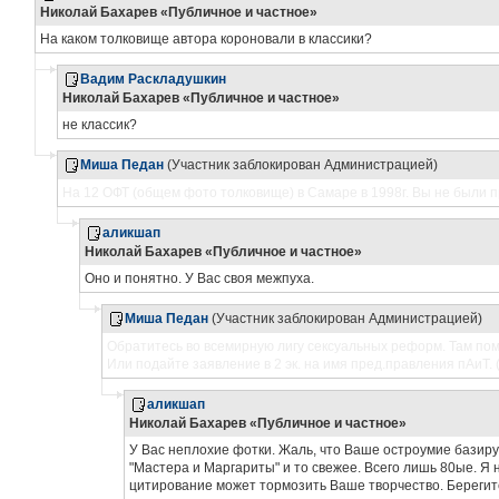
Николай Бахарев «Публичное и частное»
На каком толковище автора короновали в классики?
Вадим Раскладушкин
Николай Бахарев «Публичное и частное»
не классик?
Миша Педан
(Участник заблокирован Администрацией)
На 12 ОФТ (общем фото толковище) в Самаре в 1998г. Вы не были пр
аликшап
Николай Бахарев «Публичное и частное»
Оно и понятно. У Вас своя межпуха.
Миша Педан
(Участник заблокирован Администрацией)
Обратитесь во всемирную лигу сексуальных реформ. Там пом
Или подайте заявление в 2 эк. на имя пред.правления пАиТ. 
аликшап
Николай Бахарев «Публичное и частное»
У Вас неплохие фотки. Жаль, что Ваше остроумие базиру
"Мастера и Маргариты" и то свежее. Всего лишь 80ые. Я н
цитирование может тормозить Ваше творчество. Берегит