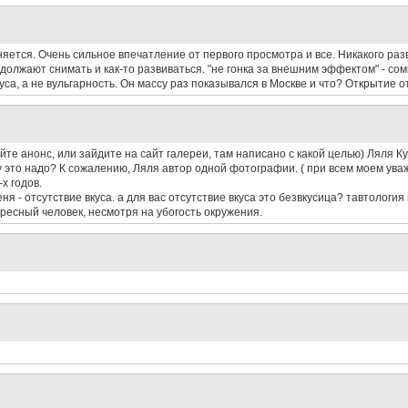
еняется. Очень сильное впечатление от первого просмотра и все. Никакого раз
должают снимать и как-то развиваться. "не гонка за внешним эффектом" - со
а, а не вульгарность. Он массу раз показывался в Москве и что? Открытие о
айте анонс, или зайдите на сайт галереи, там написано с какой целью) Ляля Ку
му это надо? К сожалению, Ляля автор одной фотографии. ( при всем моем ув
х годов.
я - отсутствие вкуса. а для вас отсутствие вкуса это безвкусица? тавтология 
ересный человек, несмотря на убогость окружения.