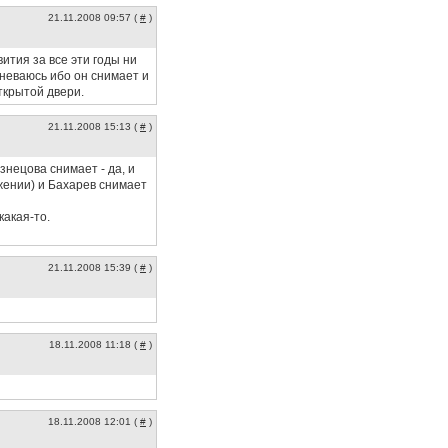
21.11.2008 09:57 (
#
)
вития за все эти годы ни
мневаюсь ибо он снимает и
ткрытой двери.
21.11.2008 15:13 (
#
)
знецова снимает - да, и
ажении) и Бахарев снимает
какая-то.
21.11.2008 15:39 (
#
)
18.11.2008 11:18 (
#
)
18.11.2008 12:01 (
#
)