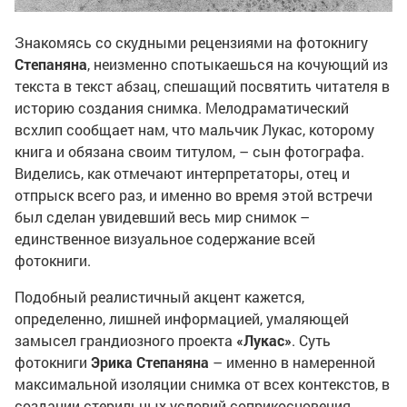
Знакомясь со скудными рецензиями на фотокнигу
Степаняна
, неизменно спотыкаешься на кочующий из
текста в текст абзац, спешащий посвятить читателя в
историю создания снимка. Мелодраматический
всхлип сообщает нам, что мальчик Лукас, которому
книга и обязана своим титулом, – сын фотографа.
Виделись, как отмечают интерпретаторы, отец и
отпрыск всего раз, и именно во время этой встречи
был сделан увидевший весь мир снимок –
единственное визуальное содержание всей
фотокниги.
Подобный реалистичный акцент кажется,
определенно, лишней информацией, умаляющей
замысел грандиозного проекта
«Лукас»
. Суть
фотокниги
Эрика Степаняна
– именно в намеренной
максимальной изоляции снимка от всех контекстов, в
создании стерильных условий соприкосновения