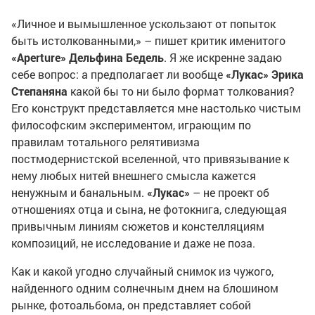
«Личное и вымышленное ускользают от попыток
быть истолкованными,» – пишет критик именитого
«Aperture» Дельфина Бедель
. Я же искренне задаю
себе вопрос: а предполагает ли вообще
«Лукас» Эрика
Степаняна
какой бы то ни было формат толкования?
Его конструкт представляется мне настолько чистым
философским экспериментом, играющим по
правилам тотального релятивизма
постмодернистской вселенной, что привязывание к
нему любых нитей внешнего смысла кажется
ненужным и банальным.
«Лукас»
– не проект об
отношениях отца и сына, не фотокнига, следующая
привычным линиям сюжетов и констелляциям
композиций, не исследование и даже не поза.
Как и какой угодно случайный снимок из чужого,
найденного одним солнечным днем на блошином
рынке, фотоальбома, он представляет собой