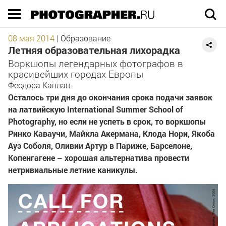
Execution time 0.247086 sec
08 мая 2014
|
Образование
Летняя образовательная лихорадка
Воркшопы легендарных фотографов в
красивейших городах Европы
Феодора Каплан
Осталось три дня до окончания срока подачи заявок
на латвийскую International Summer School of
Photography, но если не успеть в срок, то воркшопы
Ринко Каваучи, Майкла Акермана, Клода Нори, Якоба
Ауэ Соболя, Оливии Артур в Париже, Барселоне,
Копенгагене – хорошая альтернатива провести
нетривиальные летние каникулы.