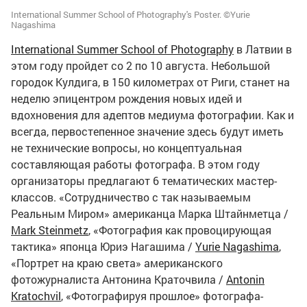
International Summer School of Photography's Poster. ©Yurie
Nagashima
International Summer School of Photography
в Латвии в
этом году пройдет со 2 по 10 августа. Небольшой
городок Кулдига, в 150 километрах от Риги, станет на
неделю эпицентром рождения новых идей и
вдохновения для адептов медиума фотографии. Как и
всегда, первостепенное значение здесь будут иметь
не технические вопросы, но концептуальная
составляющая работы фотографа. В этом году
организаторы предлагают 6 тематических мастер-
классов. «Сотрудничество с так называемым
Реальным Миром» американца Марка Штайнметца /
Mark Steinmetz
, «Фотография как провоцирующая
тактика» японца Юриэ Нагашима /
Yurie Nagashima
,
«Портрет на краю света» американского
фотожурналиста Антонина Краточвила /
Antonin
Kratochvil
, «Фотографируя прошлое» фотографа-