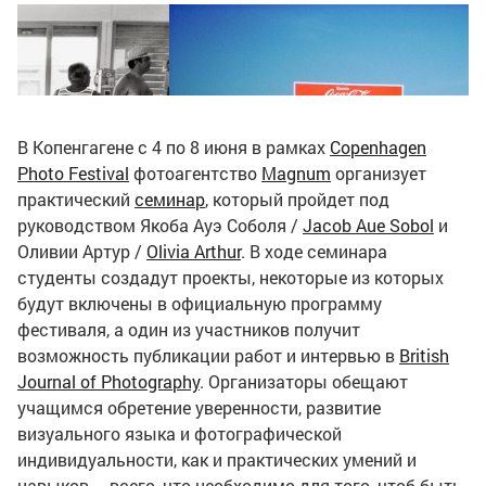
В Копенгагене с 4 по 8 июня в рамках
Copenhagen
Photo Festival
фотоагентство
Magnum
организует
практический
семинар
, который пройдет под
руководством Якоба Ауэ Соболя /
Jacob Aue Sobol
и
Оливии Артур /
Olivia Arthur
. В ходе семинара
студенты создадут проекты, некоторые из которых
будут включены в официальную программу
фестиваля, а один из участников получит
© Claude Nori
возможность публикации работ и интервью в
British
© Claude Nori
Journal of Photography
. Организаторы обещают
учащимся обретение уверенности, развитие
визуального языка и фотографической
индивидуальности, как и практических умений и
навыков – всего, что необходимо для того, чтоб быть