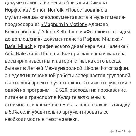
документалиста из Великобритании Симона
Норфолка /
Simon Norfolk
, «Повествование в
мультимедиа» кинодокументалиста и мультимедиа-
продюссера из
«Magnum in Motion»
Адриана
Кельтерборна / Adrian Kelterborn и «Фотокнига: от идеи
до воплощения» документалиста Рафала Милаха /
Rafal Milach
и графического дизайнера Ани Налечка /
Ania Nalecka из Польши. Все приглашенные мастера
всемирно известны и авторитетны, как это всегда
бывает в Летней Международной Школе Фотографии,
а неделя интенсивной работы завершается групповой
выставкой проектов участников. Стоимость участия в
одной из программ – € 520, расходы на проживание,
питание и транспорт в Кулдиге включены в
стоимость, и кроме того – есть шанс получить скидку
в 50%, если убедительно аргументировать ее
необходимость в тексте
заявки
.
1
из
12