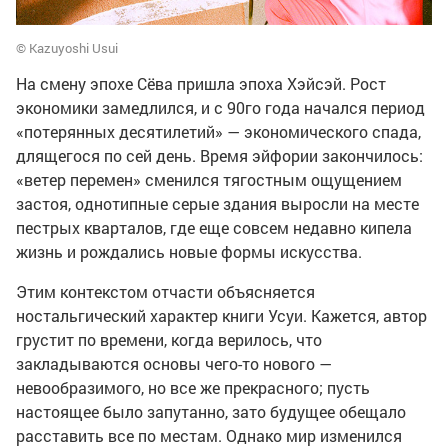
© Kazuyoshi Usui
На смену эпохе Сёва пришла эпоха Хэйсэй. Рост
экономики замедлился, и с 90го года начался период
«потерянных десятилетий» — экономического спада,
длящегося по сей день. Время эйфории закончилось:
«ветер перемен» сменился тягостным ощущением
застоя, однотипные серые здания выросли на месте
пестрых кварталов, где еще совсем недавно кипела
жизнь и рождались новые формы искусства.
Этим контекстом отчасти объясняется
ностальгический характер книги Усуи. Кажется, автор
грустит по времени, когда верилось, что
закладываются основы чего-то нового —
невообразимого, но все же прекрасного; пусть
настоящее было запутанно, зато будущее обещало
расставить все по местам. Однако мир изменился