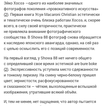
Эйко Хосоэ —одного из наиболее значимых
фотографов поколения «провокативного искусства»
(
2
). Первая книга Усуи Macaroni Christian эстетически
и тематически очень близка работам Хосоэ, и, скорее
всего, в силу своей вторичности, практически
не привлекла внимание фотографического
сообщества. В Showa 88 фотограф снова обращается
к наследию японского авангарда, однако, на сей раз
с целью осмыслить его с позиций современности.
На первый взгляд, у Showa 88 нет ничего общего
с определившей свое время эстетикой are bure boke
(
2
). Экспрессивность уступила место сдержанности
и тонкому лиризму. На смену черно-белому пришел
цвет; зернистости, расфокусированности
и смазанности — чёткие, выхолощенные вспышкой
изображения, утратившие всякий объём.
И, тем не менее, нет ощущения, что автор пытается