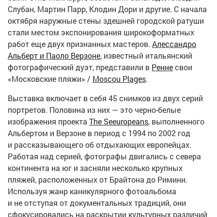
Слубан, Мартин Парр, Клодин Дори и другие. С начала
октября наружные стены здешней городской ратуши
стали местом экспонирования широкоформатных
работ еще двух признанных мастеров.
Алессандро
Альберт и Паоло Верзоне
, известный итальянский
фотографический дуэт, представили в
Ренне
свои
«Московские пляжи» /
Moscou Plages
.
Выставка включает в себя 45 снимков из двух серий
портретов. Половина из них — это черно-белые
изображения проекта
The Seeuropeans
, выполненного
Альбертом и Верзоне в период с 1994 по 2002 год
и рассказывающего об отдыхающих европейцах.
Работая над серией, фотографы двигались с севера
континента на юг и засняли несколько крупных
пляжей, расположенных от Брайтона до Римини.
Используя жанр каникулярного фотоальбома
и не отступая от документальных традиций, они
сфокусировались на раскрытии культурных различий