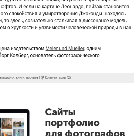
шафтов. И если на картине Леонардо, пейзаж становится
ого спокойствия и умиротворения Джоконды, находясь
и, то здесь, сознательно сталкивая в диссонансе модель
лем о хрупкости и уязвимости человеческой природы в наш
ущена издательством
Meier und Mueller
, одним
Йорг Колберг, основатель фотографического
тография
,
книги
,
портрет
|
Комментарии (2)
Сайты
портфолио
для фотографов