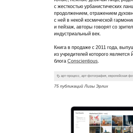
с жесткостью урбанистических лан
продолжением, отражением духовн
с ней в некой космической гармони
и пейзаж, авторы говорят со зрите
индустриальный век.
Книга в продаже с 2011 года, вып
из учредителей которого является 
блога
Conscientious
.
арт-процесс
,
арт-фотография
,
европейская фо
75 публикаций Лизы Эрлих