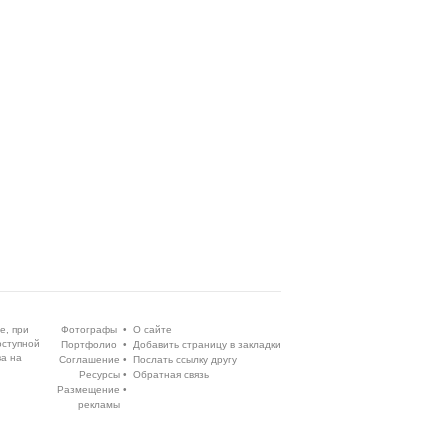
е, при
Фотографы
•
О сайте
оступной
Портфолио
•
Добавить страницу в закладки
ва на
Соглашение
•
Послать ссылку другу
Ресурсы
•
Обратная связь
Размещение
•
рекламы
Execution time 0.044434 sec