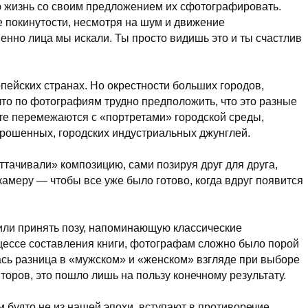
ю жизнь со своим предложением их сфотографировать.
 покинутости, несмотря на шум и движение
менно лица мы искали. Ты просто видишь это и ты счастлив
пейских странах. Но окрестности больших городов,
что по фотографиям трудно предположить, что это разные
те перемежаются с «портретами» городской среды,
рошенных, городских индустриальных джунглей.
тачивали» композицию, сами позируя друг для друга,
меру — чтобы все уже было готово, когда вдруг появится
или принять позу, напоминающую классические
цессе составления книги, фотографам сложно было порой
сь разница в «мужском» и «женском» взгляде при выборе
оров, это пошло лишь на пользу конечному результату.
 будто не из нашей эпохи, вступают в противоречие