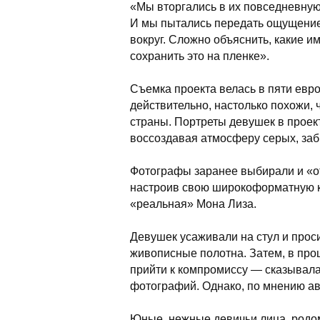
«Мы вторгались в их повседневну
И мы пытались передать ощущение
вокруг. Сложно объяснить, какие и
сохранить это на пленке».
Съемка проекта велась в пяти евро
действительно, настолько похожи, 
страны. Портреты девушек в проек
воссоздавая атмосферу серых, заб
Фотографы заранее выбирали и «от
настроив свою широкоформатную ка
«реальная» Мона Лиза.
Девушек усаживали на стул и прос
живописные полотна. Затем, в про
прийти к компромиссу — сказывала
фотографий. Однако, по мнению авт
Юные, нежные девичьи лица, родом