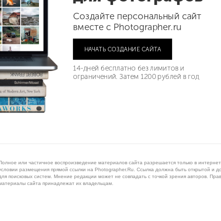
Создайте персональный сайт
вместе с Photographer.ru
НАЧАТЬ СОЗДАНИЕ САЙТА
14-дней бесплатно без лимитов и
ограничений. Затем 1200 рублей в год
Полное или частичное воспроизведение материалов сайта разрешается только в интернет
условии размещения прямой ссылки на Photographer.Ru. Ссылка должна быть открытой и д
для поисковых систем. Мнение редакции может не совпадать с точкой зрения авторов. Пра
материалы сайта принадлежат их владельцам.