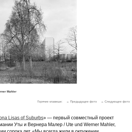
rner Mahler
Горячие клавиши:
← Предыдущее фото
→ Следующее фото
na Lisas of Suburbs
» — первый совместный проект
ании Уты и Вернера Малер / Ute und Werner Mahler,
ии сорока лет. «Мы всегда жили в окружении