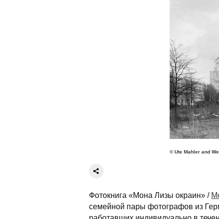
© Ute Mahler and We
Фотокнига «Мона Лизы окраин» /
Mo
семейной пары фотографов из Герм
работавших индивидуально в течен