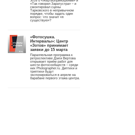
войной на Lightroom
В бете Resolve 21 появилась
отдельная страница для работы
со снимками – с RAW-
обработкой до 32K, узловой
коррекцией цвета, ИИ-масками
и привязной съёмкой Sony и
Canon. Бесплатно. Studio-
версия – $295 однократно, без
подписки.
«Советское фото»
возвращается. 100 лет
спустя – снова в печать
РУСС ПРЕСС ФОТО
перезапускает главное
фотоиздание страны.
Обновленный формат, первый
номер с Александром
Збруевым и масштабная
программа выставок.
Видео-эссе «Что есть
существование?»:
Тарковский и Ницше в
одном кадре
Андрей Троицкий снял видео-
эссе о «Жертвоприношении» и
«Так говорил Заратустра» – и
смонтировал сцены
Тарковского в непривычном
порядке, чтобы задать один