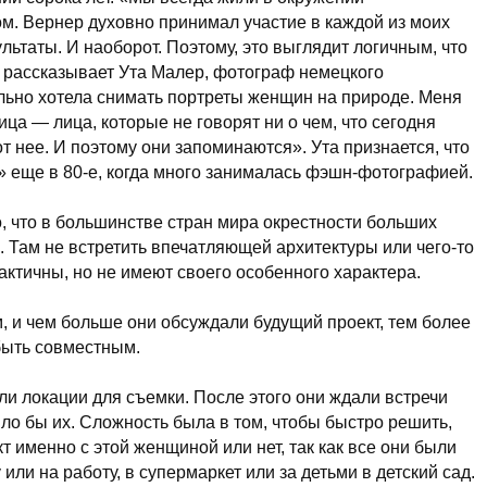
ом. Вернер духовно принимал участие в каждой из моих
льтаты. И наоборот. Поэтому, это выглядит логичным, что
 рассказывает Ута Малер, фотограф немецкого
ально хотела снимать портреты женщин на природе. Меня
а — лица, которые не говорят ни о чем, что сегодня
от нее. И поэтому они запоминаются». Ута признается, что
» еще в
80-е
, когда много занималась
фэшн-фотографией
.
, что в большинстве стран мира окрестности больших
. Там не встретить впечатляющей архитектуры или
чего-то
актичны, но не имеют своего особенного характера.
, и чем больше они обсуждали будущий проект, тем более
быть совместным.
 локации для съемки. После этого они ждали встречи
ло бы их. Сложность была в том, чтобы быстро решить,
кт именно с этой женщиной или нет, так как все они были
ли на работу, в супермаркет или за детьми в детский сад.