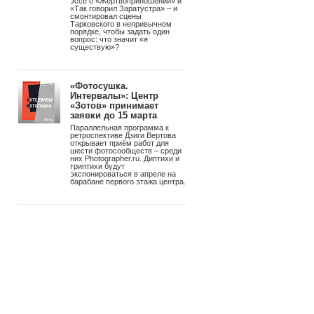
войной на Lightroom
В бете Resolve 21 появилась
отдельная страница для работы
со снимками – с RAW-
обработкой до 32K, узловой
коррекцией цвета, ИИ-масками
и привязной съёмкой Sony и
Canon. Бесплатно. Studio-
версия – $295 однократно, без
подписки.
«Советское фото»
возвращается. 100 лет
спустя – снова в печать
РУСС ПРЕСС ФОТО
перезапускает главное
фотоиздание страны.
Обновленный формат, первый
номер с Александром
Збруевым и масштабная
программа выставок.
Видео-эссе «Что есть
существование?»:
Тарковский и Ницше в
одном кадре
Андрей Троицкий снял видео-
эссе о «Жертвоприношении» и
«Так говорил Заратустра» – и
смонтировал сцены
Тарковского в непривычном
порядке, чтобы задать один