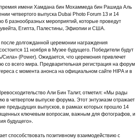
премия имени Хамдана бин Мохаммеда бин Рашида Аль
нии четвертого выпуска Dubai Photo Forum 13 и 14
о 6 разнообразных мероприятий, которые проведут
вейта, Египта, Палестины, Эфиопии и США.
 после долгожданной церемонии награждения
 состоится 11 ноября в Музее будущего. Победители будут
/Сила» (Power). Ожидается, что церемония привлечет
 со всего мира. Предварительная регистрация на форум
тереса с момента анонса на официальном сайте HIPA и в
Превосходительство Али Бин Талит, отметил: «Мы рады
ию в четвертом выпуске форума. Этот энтузиазм отражает
ие предыдущих выпусков, в рамках которых прошло 14
ященных ключевым вопросам, важным для фотографов, и
ния будущего».
ает способствовать позитивному взаимодействию с