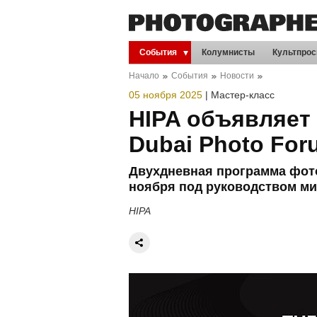
События
Колумнисты
Культпрос
Начало
События
Новости
05 ноября 2025
|
Мастер-класс
HIPA объявляет
Dubai Photo For
Двухдневная программа фото
ноября под руководством м
HIPA