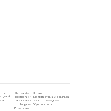
е, при
Фотографы
•
О сайте
оступной
Портфолио
•
Добавить страницу в закладки
ва на
Соглашение
•
Послать ссылку другу
Ресурсы
•
Обратная связь
Размещение
•