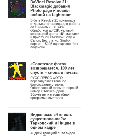
Подпишитесь на рассылку
Photographer.Ru
Подписаться
Новости
|
8 августа 2026
Главное
фотографическое
событие лета!
Программа III Международного
фестиваля фотографии «СВЕТ
и ЦВЕТ»
DaVinci Resolve 21:
Blackmagic добавил
Photo page и пошёл