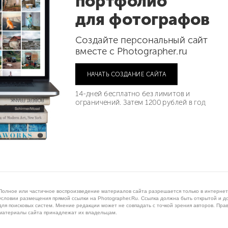
портфолио
для фотографов
Создайте персональный сайт
вместе с Photographer.ru
НАЧАТЬ СОЗДАНИЕ САЙТА
14-дней бесплатно без лимитов и
ограничений. Затем 1200 рублей в год
Полное или частичное воспроизведение материалов сайта разрешается только в интернет
условии размещения прямой ссылки на Photographer.Ru. Ссылка должна быть открытой и д
для поисковых систем. Мнение редакции может не совпадать с точкой зрения авторов. Пра
материалы сайта принадлежат их владельцам.