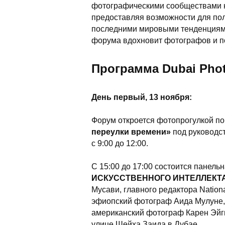
фотографическими сообществами ка
предоставляя возможности для пол
последними мировыми тенденциями
форума вдохновит фотографов и п
Программа Dubai Pho
День первый, 13 ноября:
Форум откроется фотопрогулкой п
переулки времени»
под руководс
с 9:00 до 12:00.
С 15:00 до 17:00 состоится панель
ИСКУССТВЕННОГО ИНТЕЛЛЕКТ
Мусави, главного редактора Nationa
эфиопский фотограф Аида Мулуне,
американский фотограф Карен Эйгн
улице Шейха Заида в Дубае.