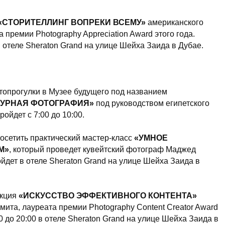
«СТОРИТЕЛЛИНГ ВОПРЕКИ ВСЕМУ»
американского
премии Photography Appreciation Award этого года.
в отеле Sheraton Grand на улице Шейха Заида в Дубае.
топрогулки в Музее будущего под названием
ТУРНАЯ ФОТОГРАФИЯ»
под руководством египетского
ойдет с 7:00 до 10:00.
 посетить практический мастер-класс
«УМНОЕ
M»
, который проведет кувейтский фотограф Маджед
йдет в отеле Sheraton Grand на улице Шейха Заида в
екция
«ИСКУССТВО ЭФФЕКТИВНОГО КОНТЕНТА»
ита, лауреата премии Photography Content Creator Award
00 до 20:00 в отеле Sheraton Grand на улице Шейха Заида в