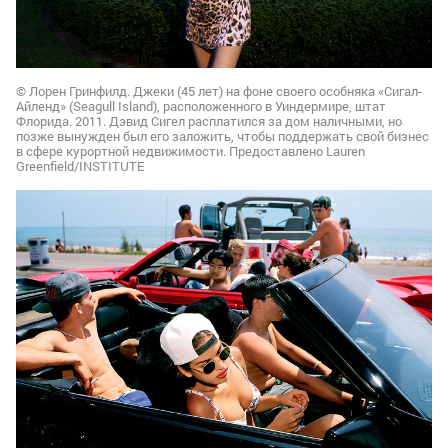
© Лорен Гринфилд. Джеки (45 лет) на фоне своего особняка «Сигал-
Айленд» (Seagull Island), расположенного в Уиндермире, штат
Флорида. 2011. Дэвид Сигел расплатился за дом наличными, но
позже вынужден был его заложить, чтобы поддержать свой бизнес
в сфере курортной недвижимости. Предоставлено Lauren
Greenfield/INSTITUTE