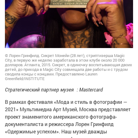
© Лорен Гринфилд. Сикрет Монейи (28 лет), стриптизерша Magic
City, в первую же неделю заработала в этом клубе около 20 000
долларов. Атланта, 2015. Сикрет, в одиночку воспитывающая двоих
детей, до прихода в Magic City совмещала две работы и с трудом
сводила концы с концами. Предоставлено Lauren
Greenfield/INSTITUTE
Стратегический партнер музея : Mastercard
В рамках фестиваля «Мода и стиль в фотографии —
2021» Мультимедиа Арт Музей, Москва представляет
проект знаменитого американского фотографа-
документалиста и режиссера Лорен Гринфилд
«Одержимые успехом». Наш музей дважды