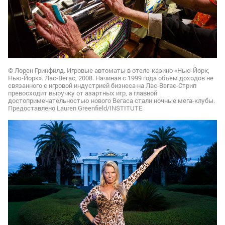
© Лорен Гринфилд. Игровые автоматы в отеле-казино «Нью-Йорк,
Нью-Йорк». Лас-Вегас, 2008. Начиная с 1999 года объем доходов не
связанного с игровой индустрией бизнеса на Лас-Вегас-Стрип
превосходит выручку от азартных игр, а главной
достопримечательностью нового Вегаса стали ночные мега-клубы.
Предоставлено Lauren Greenfield/INSTITUTE