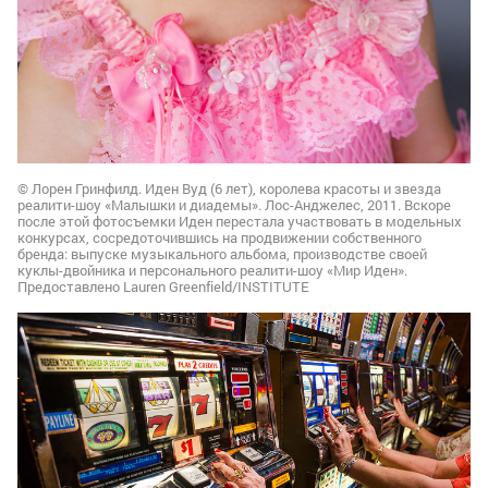
© Лорен Гринфилд. Иден Вуд (6 лет), королева красоты и звезда
реалити-шоу «Малышки и диадемы». Лос-Анджелес, 2011. Вскоре
после этой фотосъемки Иден перестала участвовать в модельных
конкурсах, сосредоточившись на продвижении собственного
бренда: выпуске музыкального альбома, производстве своей
куклы-двойника и персонального реалити-шоу «Мир Иден».
Предоставлено Lauren Greenfield/INSTITUTE