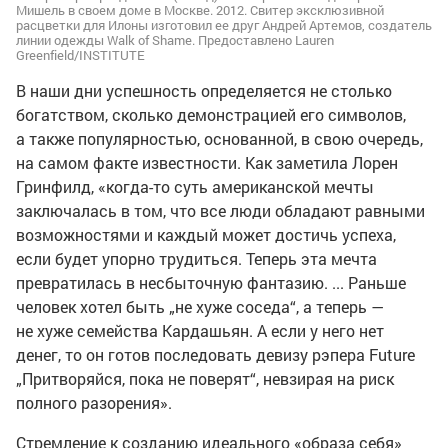
Мишель в своем доме в Москве. 2012. Свитер эксклюзивной
расцветки для Илоны изготовил ее друг Андрей Артемов, создатель
линии одежды Walk of Shame. Предоставлено Lauren
Greenfield/INSTITUTE
В наши дни успешность определяется не столько
богатством, сколько демонстрацией его символов,
а также популярностью, основанной, в свою очередь,
на самом факте известности. Как заметила Лорен
Гринфилд, «когда-то суть американской мечты
заключалась в том, что все люди обладают равными
возможностями и каждый может достичь успеха,
если будет упорно трудиться. Теперь эта мечта
превратилась в несбыточную фантазию. ... Раньше
человек хотел быть „не хуже соседа“, а теперь —
не хуже семейства Кардашьян. А если у него нет
денег, то он готов последовать девизу рэпера Future
„Притворяйся, пока не поверят“, невзирая на риск
полного разорения».
Стремление к созданию идеального «образа себя»