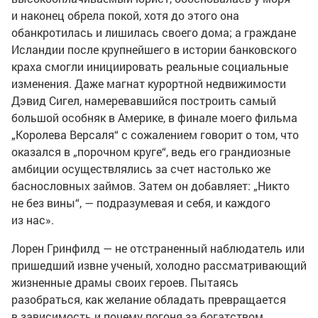
и наконец обрела покой, хотя до этого она
обанкротилась и лишилась своего дома; а граждане
Исландии после крупнейшего в истории банковского
краха смогли инициировать реальные социальные
изменения. Даже магнат курортной недвижимости
Дэвид Сигел, намеревавшийся построить самый
большой особняк в Америке, в финале моего фильма
„Королева Версаля“ с сожалением говорит о том, что
оказался в „порочном круге“, ведь его грандиозные
амбиции осуществлялись за счет настолько же
баснословных займов. Затем он добавляет: „Никто
не без вины“, — подразумевая и себя, и каждого
из нас».
Лорен Гринфилд — не отстраненный наблюдатель или
пришедший извне ученый, холодно рассматривающий
жизненные драмы своих героев. Пытаясь
разобраться, как желание обладать превращается
в зависимость и почему погоня за богатством