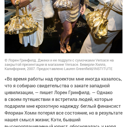
© Лорен Гринфилд. Джеки и ее подруги с сумочками Versace на
закрытой презентации в магазине Versace. Беверли-Хиллз,
Калифорния, 2007. Предоставлено Lauren Greenfield/INSTITUTE
«Во время работы над проектом мне иногда казалось,
что я собираю свидетельства о закате западной
цивилизации, — пишет Лорен Гринфилд. — Однако
в своем путешествии я встретила людей, которые
подарили мне крохотную надежду: беглый финансист
Флориан Хомм потерял все состояние, но в результате
нашел смысл жизни; Кэти, бывший
высокооплачиваемый юрист, обосновалась у моря