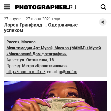
Execution time 0.014125 sec
27 апреля
—
27 июня
2021 года
Лорен Гринфилд . Одержимые
успехом
Россия
,
Москва
Мультимедиа Арт Музей, Москва (МАММ) / Музей
«Московский Дом фотографии»
,
Адрес:
ул. Остоженка, 16
,
Проезд:
Метро «Кропоткинская»
,
http://mamm-mdf.ru/
, email:
pr@mdf.ru