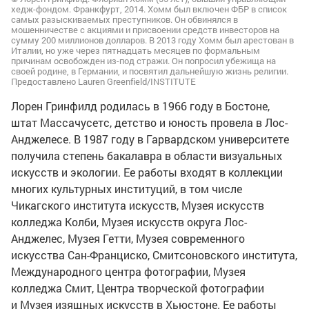
хедж-фондом. Франкфурт, 2014. Хомм был включен ФБР в список
самых разыскиваемых преступников. Он обвинялся в
мошенничестве с акциями и присвоении средств инвесторов на
сумму 200 миллионов долларов. В 2013 году Хомм был арестован в
Италии, но уже через пятнадцать месяцев по формальным
причинам освобожден из-под стражи. Он попросил убежища на
своей родине, в Германии, и посвятил дальнейшую жизнь религии.
Предоставлено Lauren Greenfield/INSTITUTE
Лорен Гринфилд родилась в 1966 году в Бостоне,
штат Массачусетс, детство и юность провела в Лос-
Анджелесе. В 1987 году в Гарвардском университете
получила степень бакалавра в области визуальных
искусств и экологии. Ее работы входят в коллекции
многих культурных институций, в том числе
Чикагского института искусств, Музея искусств
колледжа Колби, Музея искусств округа Лос-
Анджелес, Музея Гетти, Музея современного
искусства Сан-Франциско, Смитсоновского института,
Международного центра фотографии, Музея
колледжа Смит, Центра творческой фотографии
и Музея изящных искусств в Хьюстоне. Ее работы