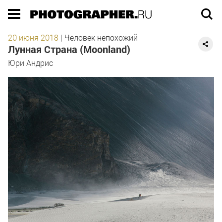
Execution time 0.325799 sec
20 июня 2018
|
Человек непохожий
Лунная Страна (Moonland)
Юри Андрис