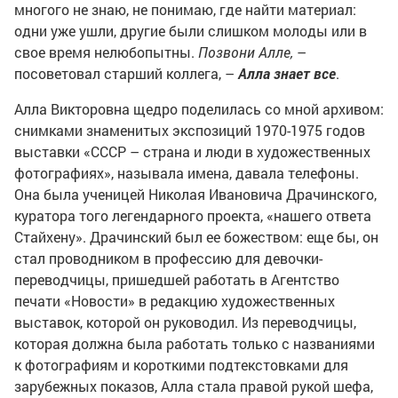
многого не знаю, не понимаю, где найти материал:
одни уже ушли, другие были слишком молоды или в
свое время нелюбопытны.
Позвони Алле,
–
посоветовал старший коллега, –
Алла знает все
.
Алла Викторовна щедро поделилась со мной архивом:
снимками знаменитых экспозиций 1970-1975 годов
выставки «СССР – страна и люди в художественных
фотографиях», называла имена, давала телефоны.
Она была ученицей Николая Ивановича Драчинского,
куратора того легендарного проекта, «нашего ответа
Стайхену». Драчинский был ее божеством: еще бы, он
стал проводником в профессию для девочки-
переводчицы, пришедшей работать в Агентство
печати «Новости» в редакцию художественных
выставок, которой он руководил. Из переводчицы,
которая должна была работать только с названиями
к фотографиям и короткими подтекстовками для
зарубежных показов, Алла стала правой рукой шефа,