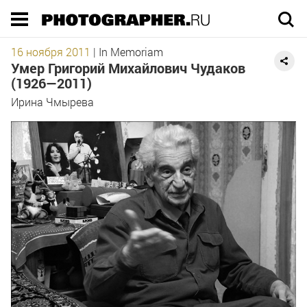
Execution time 0.091344 sec
16 ноября 2011
|
In Memoriam
Умер Григорий Михайлович Чудаков
(1926—2011)
Ирина Чмырева