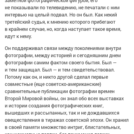
заметной фотографической фигурой, его
не показывали по телевидению, не печатали с ним
интервью на целый подвал. Но он был. Как некий
третейский судья, к мнению которого прибегают
в крайнем случае, но, когда наступает такое время,
идут к нему.
Он поддерживал связи между поколениями внутри
фотографии, между историей и сегодняшним днем
фотографии самим фактом своего бытия. Был —
и тем защищал. Был — и тем свидетельствовал.
Потому как он, и никто другой сделал первые
совместные (еще
советско-американские
)
сравнительные публикации фотографии времен
Второй Мировой войны, он знал обо всех выставках
и истории создания фотографических книг,
вышедших и рассыпанных, так и не дождавшихся
овеществления в тиражах
советской эпохи. Он хранил
в своей памяти множество интриг, блистательных,