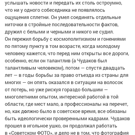
услышать новости и передать их столь остроумно,
что ни у одного собеседника не появлялось
ощущения сплетни. Он умел соединять отдельные
ниточки в стройные последовательности фактов,
дружил с белыми и черными и никого не судил.
Он пережил борьбу с космополитизмом и гонениями
по пятому пункту в том возрасте, когда молодому
человеку кажется, что перед ним открыты все дороги,
особенно, если он талантлив (а Чудаков был
талантливым человеком), потом — спустя двадцать
лет — в годы борьбы за право отъезда из страны для
многих — он опять оказался в ситуации на волосок
от потерь, но уже рискуя гораздо большим —
многолетними опытом, интересной работой в той
области, где мест мало, а профессионалы на перечет,
но, как д
о
лжно было в советское время, все обязаны
быть идеологически проверенными кадрами. Чудаков
прошел в игольное ушко, он продолжал работать
в «Советском ФОТО», и дело не в том, что фотография