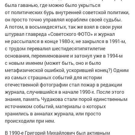
была гаванью, где можно было укрыться
от политических бурь внутренней советской политики,
он просто точно управлял кораблем своей судьбы.
А потом, в восьмидесятых, так же взял в свои руки
штурвал главреда «Советского ФОТО» и журнал
не рассыпался в конце
1980-х
, не закрылся в
1991-м
,
с трудом перевалил шестидесятипятилетие
основания, переименование и затонул уже в
1994-м
с новым именем (может быть, оно и было
метафизической ошибкой, ускорившей конец?) Одним
из самых страшных событий для истории
отечественной фотографии стал пожар в редакции
журнала, случившийся в начале
1990-х
. После этого
знания, память Чудакова стали порой единственным
источником событий, материалы о которых
хранились в анналах журнала, или просто
происходили при нем.
В
1990-е
Григорий Михайлович был активным