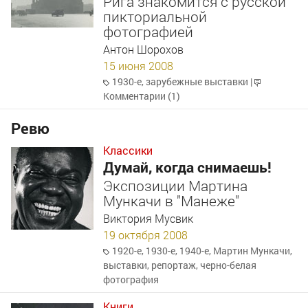
Рига знакомится с русской
пикториальной
фотографией
Антон Шорохов
15 июня 2008
1930-е
,
зарубежные выставки
|
Комментарии (1)
Ревю
Классики
Думай, когда снимаешь!
Экспозиции Мартина
Мункачи в "Манеже"
Виктория Мусвик
19 октября 2008
1920-е
,
1930-е
,
1940-е
,
Мартин Мункачи
,
выставки
,
репортаж
,
черно-белая
фотография
Книги