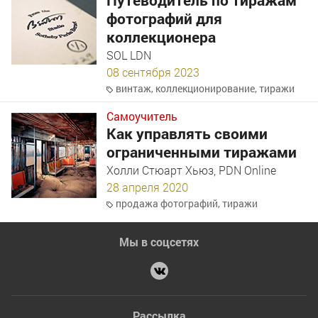
Путеводитель по тиражам
фотографий для
коллекционера
SOL LDN
08 сентября 2023
винтаж
,
коллекционирование
,
тиражи
Самоучитель
Как управлять своими
ограниченными тиражами
Холли Стюарт Хьюз, PDN Online
28 апреля 2020
продажа фотографий
,
тиражи
Мы в соцсетях
Рассылка