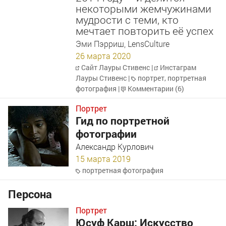
некоторыми жемчужинами
мудрости с теми, кто
мечтает повторить её успех
Эми Пэрриш, LensCulture
26 марта 2020
Сайт Лауры Стивенс
|
Инстаграм
Лауры Стивенс
|
портрет
,
портретная
фотография
|
Комментарии (6)
Портрет
Гид по портретной
фотографии
Александр Курлович
15 марта 2019
портретная фотография
Персона
Портрет
Юсуф Карш: Искусство