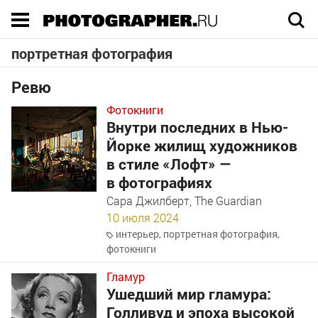
Execution time 0.212917 sec
портретная фотография
Ревю
Фотокниги
Внутри последних в Нью-
Йорке жилищ художников
в стиле «Лофт» —
в фотографиях
Сара Джилберт, The Guardian
10 июля 2024
интерьер
,
портретная фотография
,
фотокниги
Гламур
Ушедший мир гламура:
Голливуд и эпоха высокой