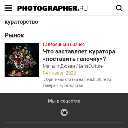
Execution time 0.020875 sec
кураторство
Рынок
Галерейный бизнес
Что заставляет куратора
«поставить галочку»?
Магали Дюзан / LensCulture
04 января 2023
Оригинал статьи на LensCulture
|
галереи
,
кураторство
Мы в соцсетях