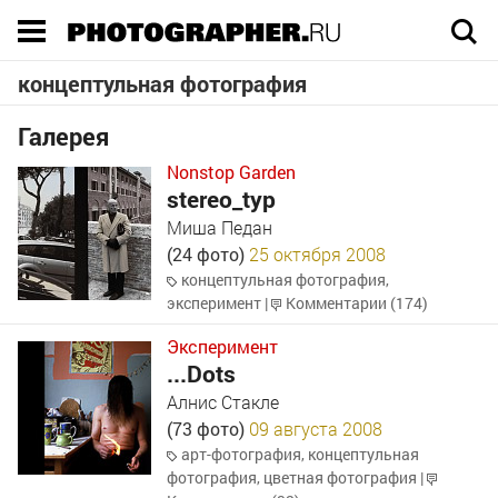
Execution time 0.047629 sec
концептульная фотография
Галерея
Nonstop Garden
stereo_typ
Миша Педан
(24 фото)
25 октября 2008
концептульная фотография
,
эксперимент
|
Комментарии (174)
Эксперимент
...Dots
Алнис Стакле
(73 фото)
09 августа 2008
арт-фотография
,
концептульная
фотография
,
цветная фотография
|