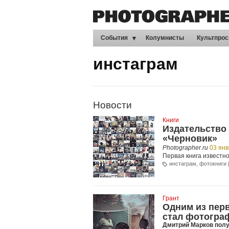
События
Колумнисты
Культпрос
инстаграм
Новости
Книги
Издательство
«Черновик»
Photographer.ru
03 ян
Первая книга известн
инстаграм
,
фотокниги
Грант
Одним из перв
стал фотогра
Дмитрий Марков полу