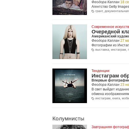
Феодора Каплан
18 с
Агентство Getty Image
грант
,
документальная
Современное искусст
Очередной кл
Американский худож
Феодора Каплан
27 м
Фотографии из Инста
выставка
,
инстаграм
,
Тенденции
Инстаграм обр
Впервые фотографии 
Феодора Каплан
23 н
В свет выйдет издани
обмена изображениям
инстаграм
,
книга
,
моби
Колумнисты
Завтрашняя фотограф