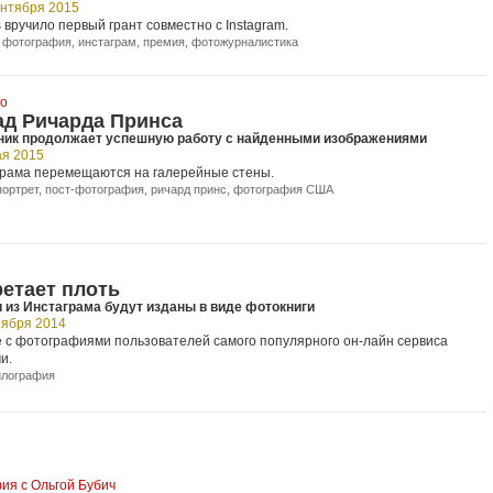
ентября 2015
s вручило первый грант совместно с Instagram.
 фотография
,
инстаграм
,
премия
,
фотожурналистика
во
ад Ричарда Принса
ник продолжает успешную работу с найденными изображениями
ая 2015
грама перемещаются на галерейные стены.
портрет
,
пост-фотография
,
ричард принс
,
фотография США
етает плоть
из Инстаграма будут изданы в виде фотокниги
оября 2014
е с фотографиями пользователей самого популярного он-лайн сервиса
и.
лография
ия с Ольгой Бубич