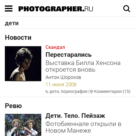
Execution time 0.024921 sec
дети
Новости
Скандал
Перестарались
Выставка Билла Хенсона
откроется вновь
Антон Шорохов
11 июня 2008
дети
,
порнография
|
Комментарии (15)
Ревю
Дети. Тело. Пейзаж
Фотобиеннале открыли в
Новом Манеже