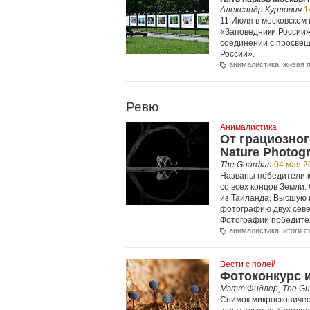
Александр Курлович
1
11 Июля в московском
«Заповедники России».
соединении с просвещ
России».
анималистика
,
живая 
Ревю
Анималистика
От грациозног
Nature Photog
The Guardian
04 мая 2
Названы победители к
со всех концов Земли.
из Таиланда. Высшую 
фотографию двух севе
Фотографии победител
анималистика
,
итоги 
Вести с полей
Фотоконкурс 
Мэтт Фидлер, The Gu
Снимок микроскопическ