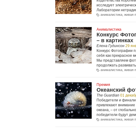
издательства Королев
исследует электрическ
Лаборатории нетради
анималистика
,
живая 
Анималистика
Конкурс Фото
– в картинках
Елена Гудинсон
29 ян
Конкурс Фотографии п
себя как прекрасное м
Мы представляем фото
продолжать развивать
анималистика
,
живая 
Премия
Океанский фо
The Guardian
01 декаб
Победители и финалис
привлекают внимание к
океана, – от глобальн
победители будут дем
анималистика
,
живая 