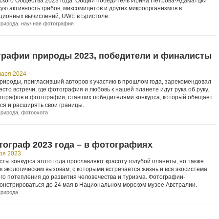
ского Общества 2023 года. Общий победитель Ирина Петрова-Адаматцки
ую активность грибов, миксомицетов и других микроорганизмов в
ционных вычислений, UWE в Бристоле.
природа
,
научная фотография
графии природы 2023, победители и финалисты
варя 2024
рироды, пригласивший авторов к участию в прошлом года, зарекомендовал
есто встречи, где фотография и любовь к нашей планете идут рука об руку.
графов и фотографии, ставших победителями конкурса, который обещает
ся и расширять свои границы.
природа
,
фотоохота
тограф 2023 года – в фотографиях
ря 2023
ты конкурса этого года прославляют красоту голубой планеты, но также
 экологическим вызовам, с которыми встречается жизнь и вся экосистема
ого потепления до развития человечества и туризма. Фотографии-
онстрироваться до 24 мая в Национальном морском музее Австралии.
природа