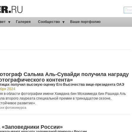
вет
Галерея
Сообщество
Ваше портфолио
отограф Сальма Аль-Сувайди получила награду
отографического контента»
 птицах получил высокую оценку Его Высочества вице-президента ОАЭ
ября 2024
я в области фотографии имени Хамдана бин Мохаммеда бин Рашида Аль
ила второго лауреата специальной премии в тринадцатом сезоне,
тойчивое развитие».
оги фотоконкурса
 «Заповедники России»
показывают красоту заповедной природы России