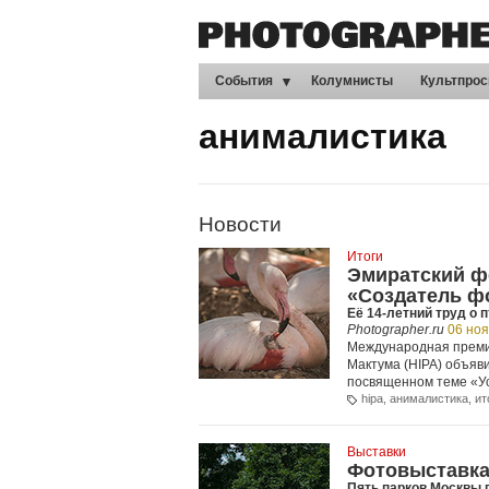
События
Колумнисты
Культпрос
анималистика
Новости
Итоги
Эмиратский ф
«Создатель ф
Её 14-летний труд о
Photographer.ru
06 но
Международная преми
Мактума (HIPA) объяв
посвященном теме «Ус
hipa
,
анималистика
,
ит
Выставки
Фотовыставка
Пять парков Москвы 