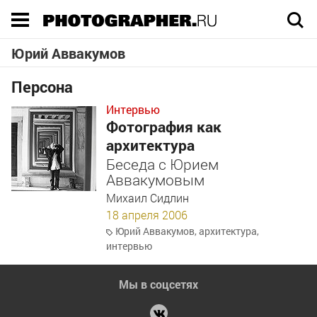
Execution time 0.032631 sec
Юрий Аввакумов
Персона
Интервью
Фотография как
архитектура
Беседа с Юрием
Аввакумовым
Михаил Сидлин
18 апреля 2006
Юрий Аввакумов
,
архитектура
,
интервью
Мы в соцсетях